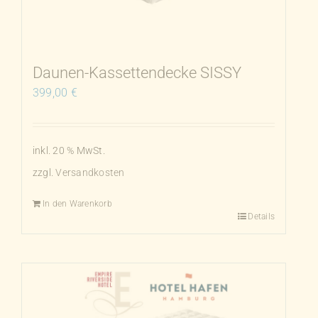
können
auf
der
Produktseite
Daunen-Kassettendecke SISSY
gewählt
399,00
€
werden
inkl. 20 % MwSt.
zzgl.
Versandkosten
In den Warenkorb
Details