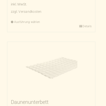
inkl. MwSt.
zzgl.
Versandkosten
Ausführung wählen
Details
Dieses
Produkt
weist
mehrere
Varianten
auf.
Die
Optionen
können
auf
der
Produktseite
Daunenunterbett
gewählt