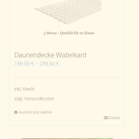
Daunendecke Waterkant
139,00
€
–
239,00
€
inkl. MwSt.
zzgl.
Versandkosten
Ausführung wählen
Details
Dieses
Produkt
weist