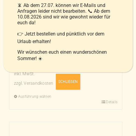
📵 Ab dem 27.07. können wir E-Mails und
Anfragen leider nicht bearbeiten. 📞 Ab dem
10.08.2026 sind wir wie gewohnt wieder für
euch da!
👉 Jetzt bestellen und pünktlich vor dem
De Luxe 3-Kammer-Kissen
Urlaub erhalten!
89,90
€
–
139,00
€
Wir wünschen euch einen wunderschönen
Sommer! ☀️
inkl. MwSt.
SCHLIEẞEN
zzgl.
Versandkosten
Ausführung wählen
Details
Dieses
Produkt
weist
mehrere
Varianten