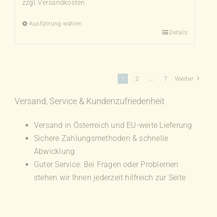
zzgl.
Versandkosten
Ausführung wählen
Details
Dieses
Produkt
weist
mehrere
1
2
…
7
Weiter
Varianten
auf.
Versand, Service & Kundenzufriedenheit
Die
Versand in Österreich und EU-weite Lieferung
Optionen
Sichere Zahlungsmethoden & schnelle
können
Abwicklung
auf
Guter Service: Bei Fragen oder Problemen
der
stehen wir Ihnen jederzeit hilfreich zur Seite
Produktseite
gewählt
werden