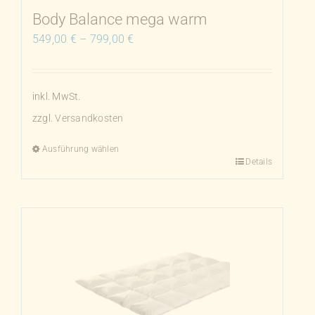
Produktseite
Body Balance mega warm
gewählt
549,00
€
–
799,00
€
werden
inkl. MwSt.
zzgl.
Versandkosten
Ausführung wählen
Details
Dieses
Produkt
weist
mehrere
Varianten
auf.
Die
Optionen