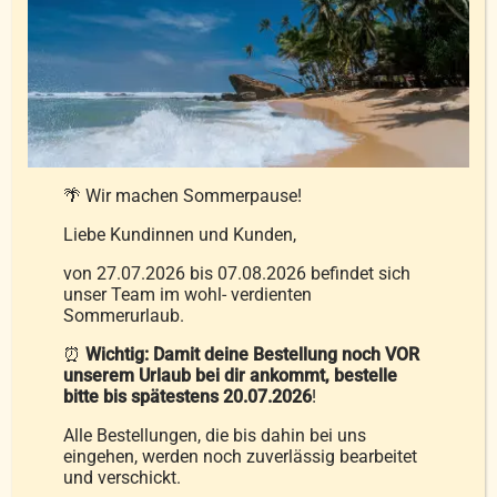
der
Produktseite
Daunenwaschmittel
gewählt
4,50
€
werden
inkl. 20 % MwSt.
🌴 Wir machen Sommerpause!
zzgl.
Versandkosten
Liebe Kundinnen und Kunden,
In den Warenkorb
von 27.07.2026 bis 07.08.2026 befindet sich
Details
unser Team im wohl- verdienten
Sommerurlaub.
⏰
Wichtig: Damit deine Bestellung noch VOR
unserem Urlaub bei dir ankommt, bestelle
bitte bis spätestens 20.07.2026
!
Alle Bestellungen, die bis dahin bei uns
eingehen, werden noch zuverlässig bearbeitet
und verschickt.