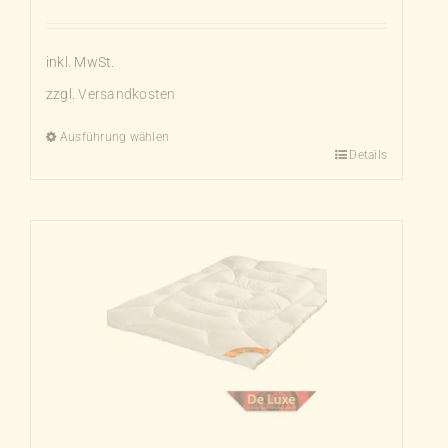
inkl. MwSt.
zzgl.
Versandkosten
Ausführung wählen
Details
Dieses
Produkt
weist
mehrere
Varianten
auf.
Die
Optionen
können
auf
der