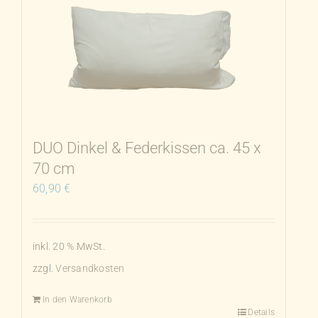
auf.
Die
Optionen
können
auf
der
Produktseite
DUO Dinkel & Federkissen ca. 45 x
gewählt
70 cm
werden
60,90
€
inkl. 20 % MwSt.
zzgl.
Versandkosten
In den Warenkorb
Details