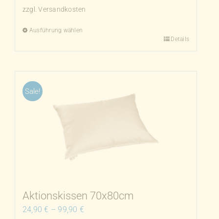
zzgl.
Versandkosten
Ausführung wählen
Details
Dieses
Produkt
weist
mehrere
Sale!
Varianten
auf.
Die
Optionen
können
auf
der
Produktseite
Aktionskissen 70x80cm
gewählt
24,90
€
–
99,90
€
werden