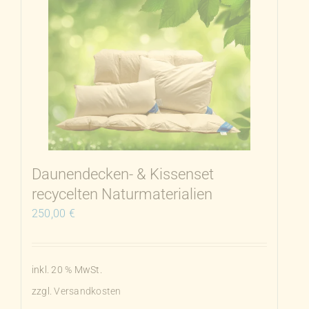
mehrere
Varianten
auf.
Die
Optionen
können
auf
der
Produktseite
Daunendecken- & Kissenset
gewählt
recycelten Naturmaterialien
werden
250,00
€
inkl. 20 % MwSt.
zzgl.
Versandkosten