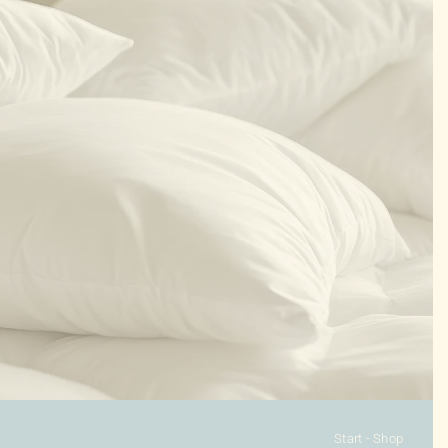
KONFIGURATOR
DAUNENDECKEN
DAUNENKISSEN
ZUBEHÖR
SALE %
ÜBER UNS
KONTAKT
Start
-
Shop