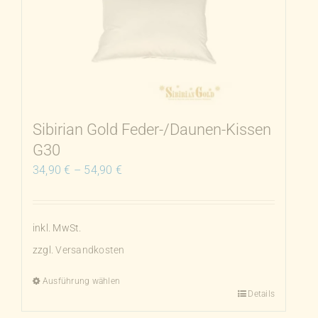
auf.
Die
Optionen
können
auf
der
Produktseite
Sibirian Gold Feder-/Daunen-Kissen
gewählt
G30
werden
34,90
€
–
54,90
€
inkl. MwSt.
zzgl.
Versandkosten
Ausführung wählen
Details
Dieses
Produkt