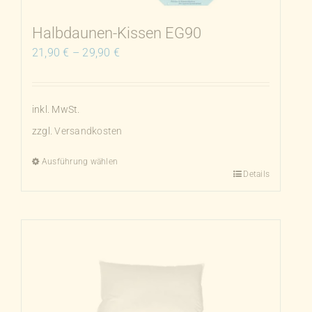
der
Produktseite
Halbdaunen-Kissen EG90
gewählt
21,90
€
–
29,90
€
werden
inkl. MwSt.
zzgl.
Versandkosten
Ausführung wählen
Details
Dieses
Produkt
weist
mehrere
Varianten
auf.
Die
Optionen