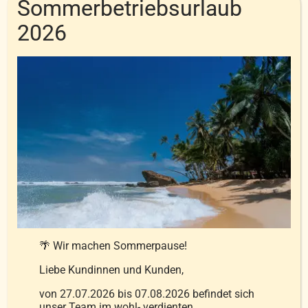
Sommerbetriebsurlaub
2026
inkl. MwSt.
zzgl.
Versandkosten
Ausführung wählen
Details
Dieses
Produkt
weist
mehrere
Varianten
auf.
Die
Optionen
🌴 Wir machen Sommerpause!
können
Liebe Kundinnen und Kunden,
auf
von 27.07.2026 bis 07.08.2026 befindet sich
der
unser Team im wohl- verdienten