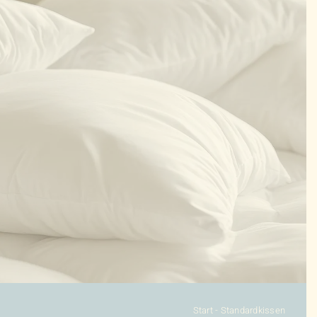
KONFIGURATOR
DAUNENDECKEN
DAUNENKISSEN
ZUBEHÖR
SALE %
ÜBER UNS
KONTAKT
Start
-
Standardkissen