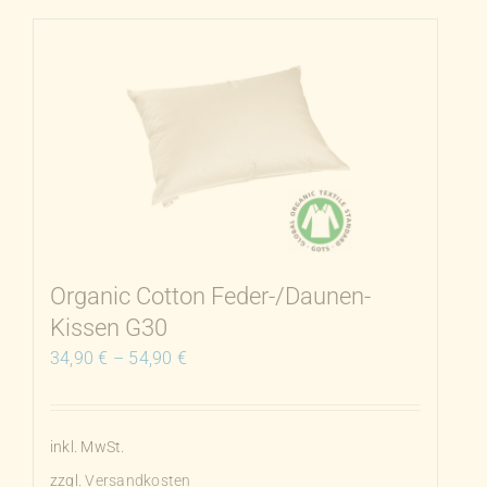
weist
mehrere
Varianten
auf.
Die
Optionen
können
auf
der
Produktseite
Organic Cotton Feder-/Daunen-
gewählt
Kissen G30
werden
34,90
€
–
54,90
€
inkl. MwSt.
zzgl.
Versandkosten