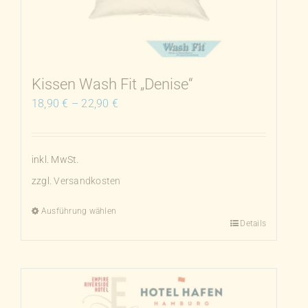
können
auf
der
Produktseite
Kissen Wash Fit „Denise“
gewählt
18,90
€
–
22,90
€
werden
inkl. MwSt.
zzgl.
Versandkosten
Ausführung wählen
Details
Dieses
Produkt
weist
mehrere
Varianten