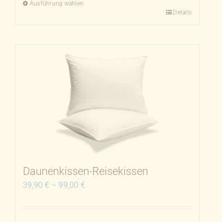
Ausführung wählen
Details
Dieses
Produkt
weist
mehrere
Varianten
auf.
Die
Optionen
können
auf
der
Produktseite
Daunenkissen-Reisekissen
gewählt
39,90
€
–
99,00
€
werden