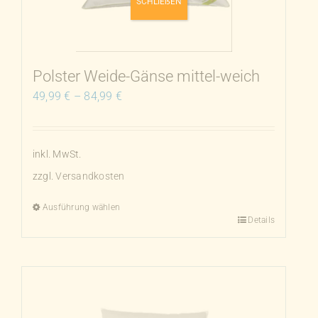
SCHLIEẞEN
können
auf
der
Produktseite
Polster Weide-Gänse mittel-weich
gewählt
49,99
€
–
84,99
€
werden
inkl. MwSt.
zzgl.
Versandkosten
Ausführung wählen
Details
Dieses
Produkt
weist
mehrere
Varianten