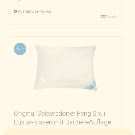
Ausführung wählen
Details
Dieses
Produkt
weist
mehrere
Sale!
Varianten
auf.
Die
Optionen
können
auf
der
Produktseite
Original Seibersdorfer Feng Shui
gewählt
Luxus-Kissen mit Daunen-Auflage
werden
28,00
€
–
39,00
€