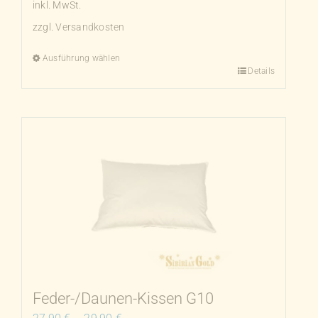
inkl. MwSt.
zzgl.
Versandkosten
Ausführung wählen
Details
Dieses
Produkt
weist
mehrere
Varianten
auf.
Die
Optionen
können
auf
der
Produktseite
Feder-/Daunen-Kissen G10
gewählt