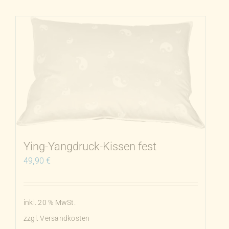
weist
mehrere
Varianten
auf.
Die
Optionen
können
auf
der
Produktseite
Ying-Yangdruck-Kissen fest
gewählt
49,90
€
werden
inkl. 20 % MwSt.
zzgl.
Versandkosten