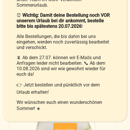
Produktseite
Sommerurlaub.
Polster Weide-Gänse extra-weich
gewählt
⏰
Wichtig: Damit deine Bestellung noch VOR
59,99
€
–
94,99
€
werden
unserem Urlaub bei dir ankommt, bestelle
bitte bis spätestens 20.07.2026
!
Alle Bestellungen, die bis dahin bei uns
inkl. MwSt.
eingehen, werden noch zuverlässig bearbeitet
und verschickt.
zzgl.
Versandkosten
📵 Ab dem 27.07. können wir E-Mails und
Anfragen leider nicht bearbeiten. 📞 Ab dem
Ausführung wählen
10.08.2026 sind wir wie gewohnt wieder für
Details
Dieses
euch da!
Produkt
👉 Jetzt bestellen und pünktlich vor dem
weist
Urlaub erhalten!
mehrere
Varianten
Wir wünschen euch einen wunderschönen
Sommer! ☀️
auf.
Die
Optionen