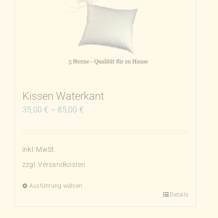
auf.
Die
Optionen
können
auf
der
Produktseite
Kissen Waterkant
gewählt
35,00
€
–
85,00
€
werden
inkl. MwSt.
zzgl.
Versandkosten
Ausführung wählen
Details
Dieses
Produkt