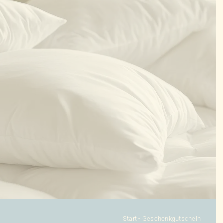
KONFIGURATOR
DAUNENDECKEN
DAUNENKISSEN
ZUBEHÖR
SALE %
ÜBER UNS
KONTAKT
Start
-
Geschenkgutschein