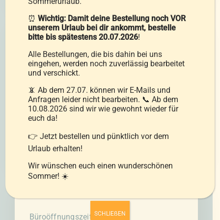
Sommerurlaub.
⏰
Wichtig: Damit deine Bestellung noch VOR
unserem Urlaub bei dir ankommt, bestelle
bitte bis spätestens 20.07.2026
!
Alle Bestellungen, die bis dahin bei uns
Direktvertrieb:
eingehen, werden noch zuverlässig bearbeitet
und verschickt.
Montag bis Donnerstag
📵 Ab dem 27.07. können wir E-Mails und
08:00 bis 12:00 Uhr und 12:30 bis 15:30
Anfragen leider nicht bearbeiten. 📞 Ab dem
Uhr
10.08.2026 sind wir wie gewohnt wieder für
euch da!
Freitag
👉 Jetzt bestellen und pünktlich vor dem
08:00 bis 12:00 Uhr
Urlaub erhalten!
Wir wünschen euch einen wunderschönen
Sommer! ☀️
SCHLIEẞEN
Büroöffnungszeiten: