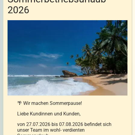
2026
FABRIKSVERKAUF
Besuch uns in Wampersdorf
Kontakt:
JOHANN-STRAUß STRASSE 1, A-2485
🌴 Wir machen Sommerpause!
WAMPERSDORF
Liebe Kundinnen und Kunden,
+43 2623 72558
von 27.07.2026 bis 07.08.2026 befindet sich
office@seibersdorfer.at
unser Team im wohl- verdienten