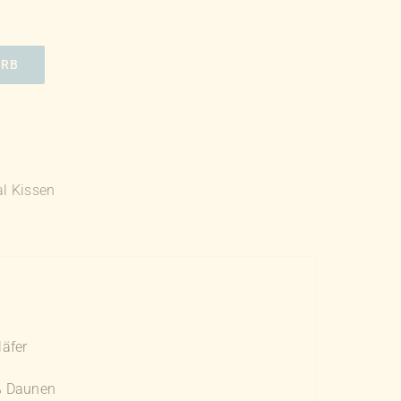
ORB
al Kissen
läfer
% Daunen