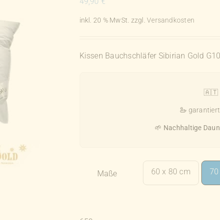
49,90
€
inkl. 20 % MwSt.
zzgl.
Versandkosten
Kissen Bauchschläfer Sibirian Gold G1
🇦🇹
🦢 garantier
🌱
Nachhaltige Daun
60 x 80 cm
70
Maße
