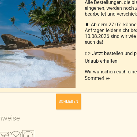
Alle Bestellungen, die bi
eingehen, werden noch z
bearbeitet und verschick
Der OEKO-TEX® STANDARD
📵 Ab dem 27.07. können
schadstoffgeprüfte Textil
Anfragen leider nicht be
Sicherheit, vom Garn bis
10.08.2026 sind wir wie
euch da!
👉 Jetzt bestellen und 
Urlaub erhalten!
Wir wünschen euch ein
Sommer! ☀️
SCHLIEẞEN
nweise