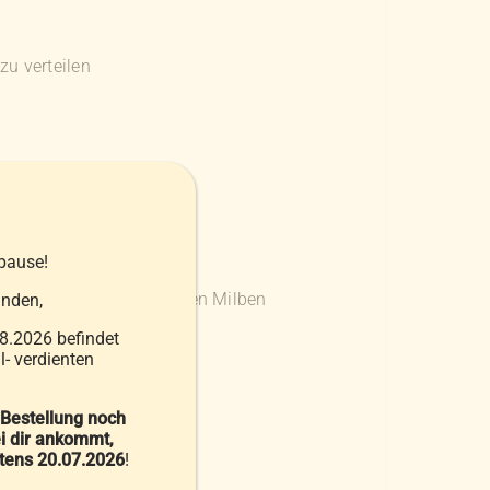
u verteilen
pause!
aunendichte Webart werden Milben
nden,
8.2026 befindet
- verdienten
 Bestellung noch
i dir ankommt,
stens 20.07.2026
!