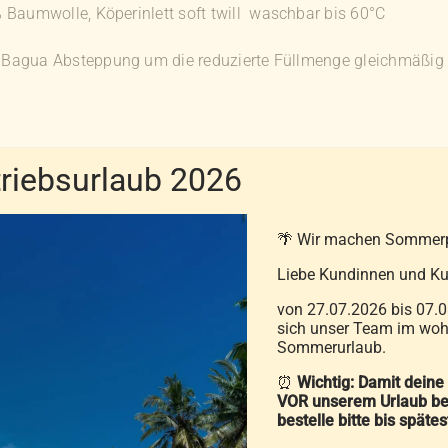
Baumwolle, Köperinlett soft twill waschbar bis 60°C
 Bagua Absteppung um die reduzierte Füllmenge gleichmäßig z
iebsurlaub 2026
ilbenschutz – ideal für Allergiker
🌴 Wir machen Sommer
Durch die federn- und D
Liebe Kundinnen und Ku
abgewiesen.
von 27.07.2026 bis 07.0
sich unser Team im wohl
Sommerurlaub.
⏰
Wichtig: Damit deine
VOR unserem Urlaub be
bestelle bitte bis späte
X® STANDARD 100