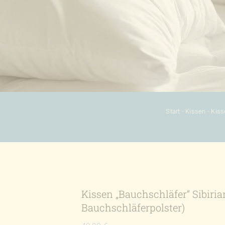
Start
-
Kissen
-
Kiss
Kissen „Bauchschläfer“ Sibiria
Bauchschläferpolster)