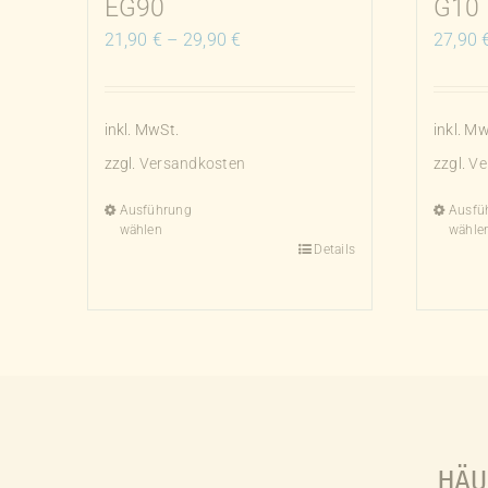
EG90
G10
21,90
€
–
29,90
€
27,90
inkl. MwSt.
inkl. Mw
zzgl.
Versandkosten
zzgl.
Ve
Ausführung
Ausfü
wählen
wähle
Details
Dieses
Dieses
Produkt
Produk
weist
weist
mehrere
mehrer
Varianten
Varian
auf.
auf.
Die
Die
Optionen
Option
HÄU