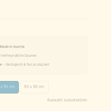
0
Made in Austria
t tierfreundliche Daunen
e
– ökologisch & fair produziert
 x 90 cm
80 x 80 cm
Auswahl zurücksetzen