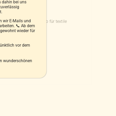
s dahin bei uns
uverlässig
t.
 100 ist ein Label für
 wir E-Mails und
ien. Es setzt den Maßstab für textile
arbeiten. 📞 Ab dem
 zum fertigen Produkt.
 gewohnt wieder für
pünktlich vor dem
en wunderschönen