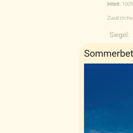
Inltett:
100% 
Zusätzliche
Siegel:
Sommerbetr
NOMITE®-M
OEKO-TE