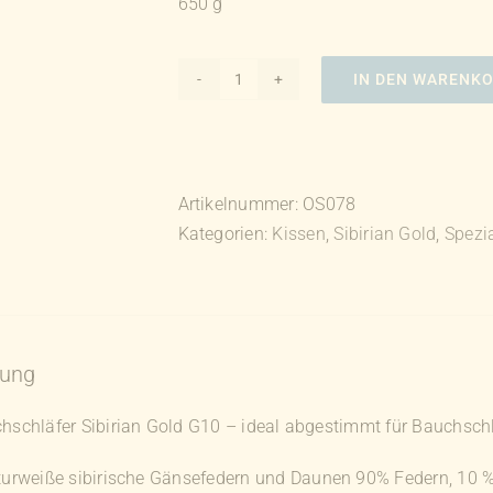
650 g
IN DEN WARENK
Kissen
"Bauchschläfer"
Sibirian
Gold
Artikelnummer:
OS078
G10
Kategorien:
Kissen
,
Sibirian Gold
,
Spezi
(Bauchschläferkissen
/
Bauchschläferpolster)
Menge
bung
hschläfer Sibirian Gold G10 – ideal abgestimmt für Bauchsch
urweiße sibirische Gänsefedern und Daunen 90% Federn, 10 