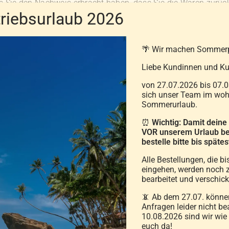
is Sie den Nachweis erbracht haben, dass Sie die Waren zurüc
iebsurlaub 2026
 Fall spätestens binnen vierzehn Tagen ab dem Tag, an d
🌴 Wir machen Sommer
eben. Die Frist ist gewahrt, wenn Sie die Waren vor Ablauf d
Liebe Kundinnen und Ku
 Sie müssen für einen etwaigen Wertverlust der Waren nur au
nktionsweise der Waren nicht notwendigen Umgang mit ihnen 
von 27.07.2026 bis 07.0
sich unser Team im wohl
Sommerurlaub.
en Sie bitte dieses Formular aus und senden Sie es zurück.)
⏰
Wichtig: Damit deine
VOR unserem Urlaub be
bestelle bitte bis spät
GmbH, Johann-Strauß-Straße 1 , 2485 Wampersdorf, office@seib
Alle Bestellungen, die bi
r/uns (*) abgeschlossenen Vertrag über den Kauf der folg
eingehen, werden noch z
bearbeitet und verschick
📵 Ab dem 27.07. können
Anfragen leider nicht be
10.08.2026 sind wir wie
euch da!