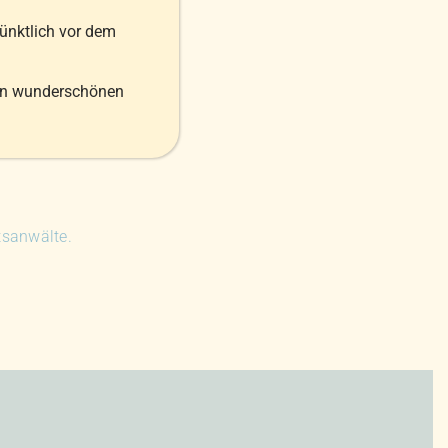
pünktlich vor dem
en wunderschönen
tsanwälte.