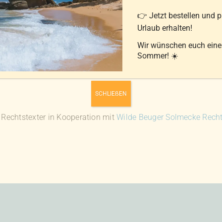
👉 Jetzt bestellen und 
Urlaub erhalten!
Wir wünschen euch ein
eilung auf Papier)
Sommer! ☀️
SCHLIEẞEN
Rechtstexter in Kooperation mit
Wilde Beuger Solmecke Rech