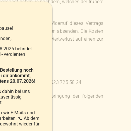
kgesandt haben, je nachdem, welches der frühere
em Sie uns über den Widerruf dieses Vertrags
pause!
er Frist von vierzehn Tagen absenden. Die Kosten
nden,
fkommen, wenn dieser Wertverlust auf einen zur
zurückzuführen ist.
8.2026 befindet
- verdienten
 Bestellung noch
i dir ankommt,
estens 20.07.2026
!
ersdorfer.at, Fax: +43 2623 725 58 24
s dahin bei uns
enden Waren (*)/die Erbringung der folgenden
uverlässig
t.
 wir E-Mails und
arbeiten. 📞 Ab dem
 gewohnt wieder für