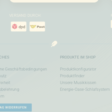
VERSAND DURCH:
ICHES
PRODUKTE IM SHOP
ine Geschäftsbedingungen
Produktkonfigurator
hutz
Produktfinder
reiheit
Unsere Musikkissen
sbelehrung
Energie-Oase-Schlafsystem
um
AG WIDERRUFEN