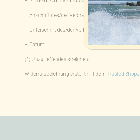
– Name des/der Verbraucher(s)
– Anschrift des/der Verbraucher(s)
– Unterschrift des/der Verbraucher(s) (nur bei Mitt
– Datum
(*) Unzutreffendes streichen.
Widerrufsbelehrung erstellt mit dem
Trusted Shops