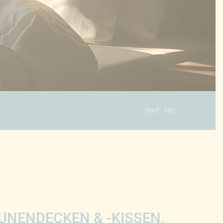
Start
-
FAQ
NENDECKEN & -KISSEN,