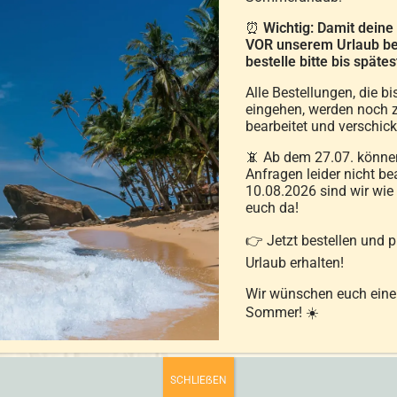
Sind Gänsedaunen be
⏰
Wichtig: Damit deine
VOR unserem Urlaub be
Kann die Daunenqual
bestelle bitte bis spät
Was ist ein 3-Kamme
Alle Bestellungen, die bi
eingehen, werden noch z
Was ist die „Glücklic
bearbeitet und verschick
kommen die Federn 
📵 Ab dem 27.07. können
Anfragen leider nicht be
Sind die Bettwaren vo
10.08.2026 sind wir wie
euch da!
Welchen Einfluss hab
👉 Jetzt bestellen und 
Was ist das Kinder-P
Urlaub erhalten!
Wir wünschen euch ein
Ihre Daunendecke ras
Sommer! ☀️
SCHLIEẞEN