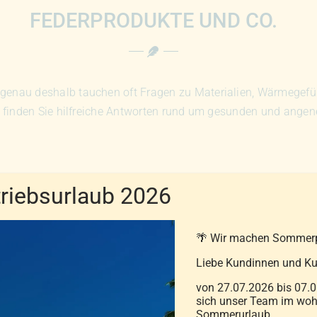
FEDERPRODUKTE UND CO.
genau deshalb tauchen oft Fragen zu Materialien, Wärmegefühl
 finden Sie hilfreiche Antworten rund um gesunden und ange
iebsurlaub 2026
Kann ich eine Daune
🌴 Wir machen Sommer
Liebe Kundinnen und Ku
Warum sollte man si
von 27.07.2026 bis 07.0
Wie lange hält eine 
sich unser Team im wohl
Sommerurlaub.