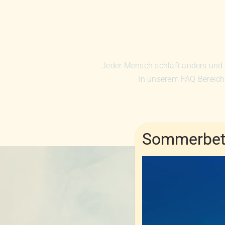
Jeder Mensch schläft anders und 
In unserem FAQ Bereich
Sommerbetr