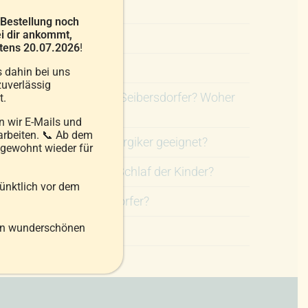
sser als Entendaunen?
 Bestellung noch
i dir ankommt,
ität abnehmen?
estens 20.07.2026
!
r-Kissen?
s dahin bei uns
uverlässig
he Gänse“-Garantie von Seibersdorfer? Woher
t.
und Daunen?
 wir E-Mails und
arbeiten. 📞 Ab dem
n Seibersdorfer für Allergiker geeignet?
 gewohnt wieder für
en Bettwaren auf den Schlaf der Kinder?
pünktlich vor dem
rogramm von Seibersdorfer?
en wunderschönen
chelt?