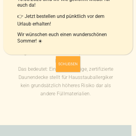
als mechanische Barriere wirkt.
euch da!
Bereits Studien aus den 1990er Jahren
👉 Jetzt bestellen und pünktlich vor dem
zeigten, dass moderne, dicht gewebte Hüllen
Urlaub erhalten!
das Eindringen von Milben und Allergenen
Wir wünschen euch einen wunderschönen
deutlich reduzieren können. Die höchste
Sommer! ☀️
Milbenkonzentration befindet sich in der
Regel nicht in der Bettdecke, sondern in der
Matratze.
SCHLIEẞEN
Das bedeutet: Eine hochwertige, zertifizierte
Daunendecke stellt für Hausstauballergiker
kein grundsätzlich höheres Risiko dar als
andere Füllmaterialien.