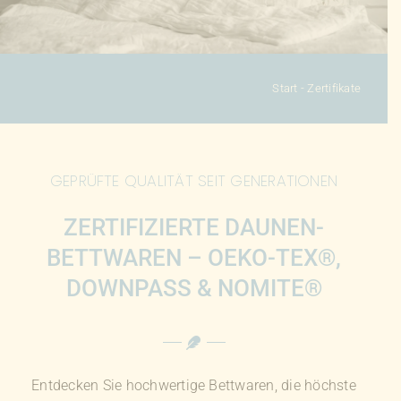
KONFIGURATOR
DAUNENDECKEN
Start
-
Zertifikate
DAUNENKISSEN
GEPRÜFTE QUALITÄT SEIT GENERATIONEN
ZUBEHÖR
ZERTIFIZIERTE DAUNEN­
SALE %
BETTWAREN – OEKO-TEX®,
DOWNPASS & NOMITE®
ÜBER UNS
KONTAKT
Entdecken Sie hochwertige Bettwaren, die höchste