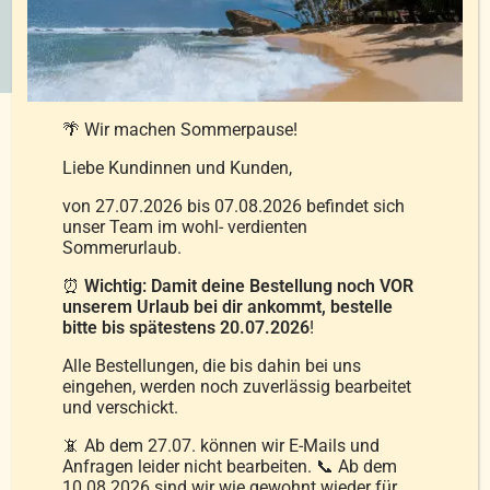
🌴 Wir machen Sommerpause!
Liebe Kundinnen und Kunden,
®
von 27.07.2026 bis 07.08.2026 befindet sich
WAS BEDEUTET DAS NOMITE
-
unser Team im wohl- verdienten
SIEGEL?
Sommerurlaub.
⏰
Wichtig: Damit deine Bestellung noch VOR
unserem Urlaub bei dir ankommt, bestelle
bitte bis spätestens 20.07.2026
!
Untersuchungen im Zusammenhang mit
Alle Bestellungen, die bis dahin bei uns
®
NOMITE
zeigen, dass sich in hochwertigen
eingehen, werden noch zuverlässig bearbeitet
und verschickt.
Daunenbettwaren keine erhöhte
Milbenbelastung feststellen lässt.
📵 Ab dem 27.07. können wir E-Mails und
Anfragen leider nicht bearbeiten. 📞 Ab dem
Entscheidend ist das dicht gewebte Inlett, das
10.08.2026 sind wir wie gewohnt wieder für