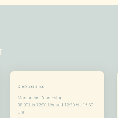
auf.
Die
en
Optionen
n
können
auf
der
tseite
Produktseite
f
t
gewählt
n
werden
Direktvertrieb:
Montag bis Donnerstag
08:00 bis 12:00 Uhr und 12:30 bis 15:30
Uhr