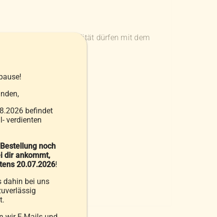
ttwaren von höchster Qualität dürfen mit dem
 Tieren gewonnen wurden.
pause!
nden,
8.2026 befindet
- verdienten
 Bestellung noch
i dir ankommt,
stens 20.07.2026
!
s dahin bei uns
uverlässig
t.
 wir E-Mails und