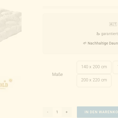
🇦🇹
🦢 garantier
🌱
Nachhaltige Daun
140 x 200 cm

Maße
200 x 220 cm
IN DEN WARENK
Feng-