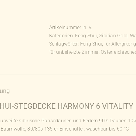
Shui-
Stegdecke
Harmony
Artikelnummer:
n. v.
6
Kategorien:
Feng Shui
,
Sibirian Gold
,
Wä
/
Schlagwörter:
Feng Shui
,
für Allergiker 
Vitality
für unbeheizte Zimmer
,
Österreichische
Menge
bung
HUI-STEGDECKE HARMONY 6 VITALITY
urweiße sibirische Gänsedaunen und Federn 90% Daunen 10
aumwolle, 80/80s 135 er Einschütte , waschbar bis 60 °C