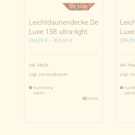
Leichtdaunendecke De
Leic
Luxe 158 ultra-light
Luxe
269,00
€
–
465,00
€
299,0
inkl. MwSt.
inkl. Mw
zzgl.
Versandkosten
zzgl.
Ve
Ausführung
Ausfü
wählen
wähle
Details
Dieses
Dieses
Produkt
Produk
weist
weist
mehrere
mehrer
Varianten
Varian