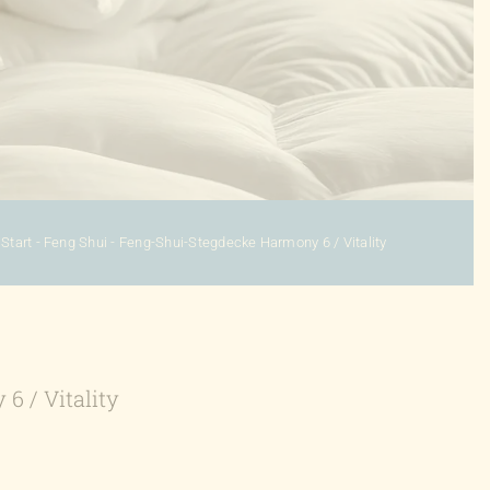
Start
-
Feng Shui
-
Feng-Shui-Stegdecke Harmony 6 / Vitality
 / Vitality