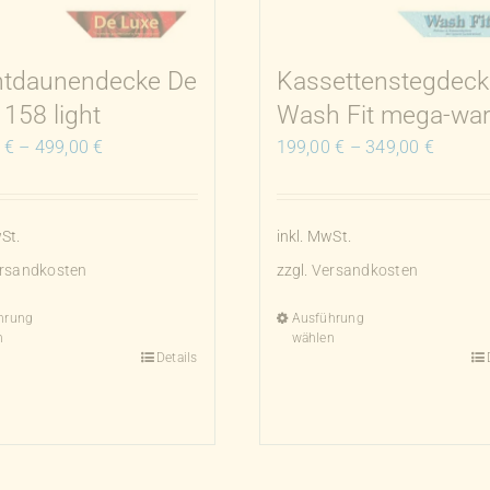
htdaunendecke De
Kassettenstegdeck
 158 light
Wash Fit mega-wa
0
€
–
499,00
€
199,00
€
–
349,00
€
St.
inkl. MwSt.
rsandkosten
zzgl.
Versandkosten
hrung
Ausführung
n
wählen
Details
Dieses
t
Produkt
weist
e
mehrere
ten
Varianten