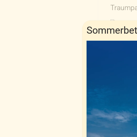
Traump
Sommerbetr
Sie enthalt
NOMITE®-Mi
Durch die f