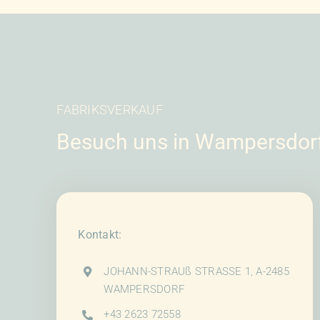
auf.
auf.
Die
Die
Optionen
Option
können
könne
auf
auf
der
der
FABRIKSVERKAUF
Produktseite
Produk
Besuch uns in Wampersdor
gewählt
gewähl
werden
werde
Kontakt:
JOHANN-STRAUß STRASSE 1, A-2485
WAMPERSDORF
+43 2623 72558