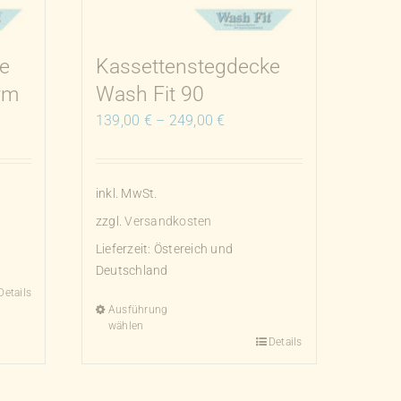
e
Kassettenstegdecke
rm
Wash Fit 90
139,00
€
–
249,00
€
inkl. MwSt.
zzgl.
Versandkosten
Lieferzeit:
Östereich und
Deutschland
Details
Ausführung
wählen
Details
Dieses
Produkt
weist