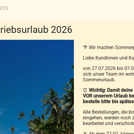
ass
Durch akkreditierte Prüfinstitute kontrolliert: Nur Be
iebsurlaub 2026
Traumpass ausgezeichnet werden.
en ausschließlich Daunen und Federn, die nicht von lebenden
🌴 Wir machen Sommer
Liebe Kundinnen und Ku
von 27.07.2026 bis 07.0
sich unser Team im wohl
lbenschutz – ideal für Allergiker
Sommerurlaub.
⏰
Wichtig: Damit deine
edern- und daunendichte Webart werden Milben abgewiesen.
VOR unserem Urlaub be
bestelle bitte bis späte
Alle Bestellungen, die bi
eingehen, werden noch z
bearbeitet und verschick
📵 Ab dem 27.07. können