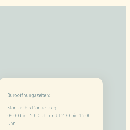
mehrere
Varianten
auf.
Die
Optionen
können
auf
der
Produktseite
gewählt
werden
Büroöffnungszeiten:
Montag bis Donnerstag
08:00 bis 12:00 Uhr und 12:30 bis 16:00
Uhr