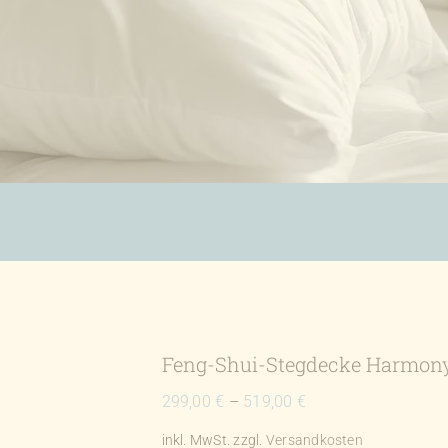
Feng-Shui-Stegdecke Harmony 6
299,00
€
–
519,00
€
inkl. MwSt.
zzgl.
Versandkosten