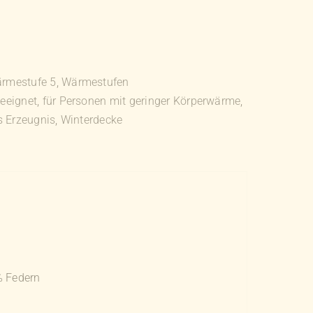
rmestufe 5
,
Wärmestufen
geeignet
,
für Personen mit geringer Körperwärme
,
s Erzeugnis
,
Winterdecke
% Federn