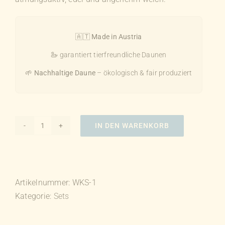
🇦🇹
Made in Austria
🦢 garantiert tierfreundliche Daunen
🌱
Nachhaltige Daune
– ökologisch & fair produziert
IN DEN WARENKORB
Winter-
Komplett-
Set
Menge
Artikelnummer:
WKS-1
Kategorie:
Sets