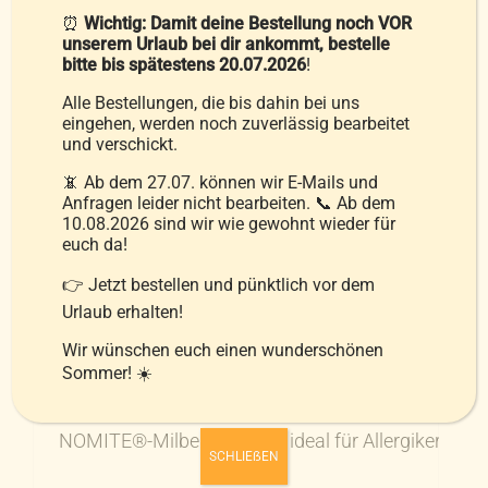
☁️ Bezug aus 100 % weißer Baumwolle –
⏰
Wichtig: Damit deine Bestellung noch VOR
weich, atmungsaktiv & elegant
unserem Urlaub bei dir ankommt, bestelle
bitte bis spätestens 20.07.2026
!
❄️ Ideal für kalte Jahreszeiten – wohlig
warm, ohne zu beschweren
Alle Bestellungen, die bis dahin bei uns
eingehen, werden noch zuverlässig bearbeitet
und verschickt.
Gönne dir Luxus, der spürbar bleibt – Nacht für
Nacht. Dieses Set ist die perfekte Wahl für alle,
📵 Ab dem 27.07. können wir E-Mails und
Anfragen leider nicht bearbeiten. 📞 Ab dem
die
natürliche Materialien
und
höchsten
10.08.2026 sind wir wie gewohnt wieder für
Schlafkomfort
schätzen.
euch da!
👉 Jetzt bestellen und pünktlich vor dem
Urlaub erhalten!
Siegel:
Wir wünschen euch einen wunderschönen
Sommer! ☀️
NOMITE®-Milbenschutz – ideal für Allergiker
SCHLIEẞEN