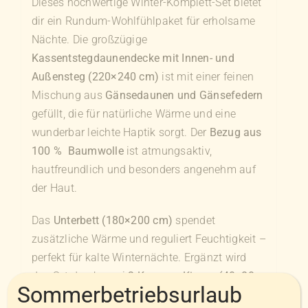
Dieses hochwertige Winter-Komplett-Set bietet
dir ein Rundum-Wohlfühlpaket für erholsame
Nächte. Die großzügige
Kassentstegdaunendecke mit Innen- und
Außensteg (220×240 cm)
ist mit einer feinen
Mischung aus
Gänsedaunen und Gänsefedern
gefüllt, die für natürliche Wärme und eine
wunderbar leichte Haptik sorgt. Der
Bezug aus
100 % Baumwolle
ist atmungsaktiv,
hautfreundlich und besonders angenehm auf
der Haut.
Das
Unterbett (180×200 cm)
spendet
zusätzliche Wärme und reguliert Feuchtigkeit –
perfekt für kalte Winternächte. Ergänzt wird
das Set durch zwei
3-Kammer-Kissen (40×80
Sommerbetriebsurlaub
cm)
, deren Außenkammern mit weichen