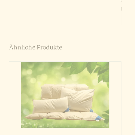
vom G
fertig
Ähnliche Produkte