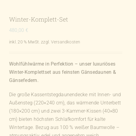
Winter-Komplett-Set
480,00
€
inkl. 20 % MwSt.
zzgl.
Versandkosten
Wohlfühlwärme in Perfektion – unser luxuriöses
Winter-Komplettset aus feinsten Gänsedaunen &
Gänsefedern.
Die große Kassentstegdaunendecke mit Innen- und
Außensteg (220×240 cm), das wärmende Unterbett
(180×200 cm) und zwei 3-Kammer-Kissen (40×80
cm) bieten höchsten Schlafkomfort für kalte
Wintertage. Bezug aus 100 % weißer Baumwolle –
atmungsaktiv, edel und angenehm weich.