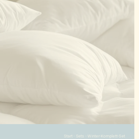
KONFIGURATOR
DAUNENDECKEN
DAUNENKISSEN
ZUBEHÖR
SALE %
ÜBER UNS
KONTAKT
Start
-
Sets
-
Winter-Komplett-Set