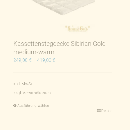
Optionen
können
auf
der
Produktseite
Kassettenstegdecke Sibirian Gold
gewählt
medium-warm
werden
249,00
€
–
419,00
€
inkl. MwSt.
zzgl.
Versandkosten
Ausführung wählen
Details
Dieses
Produkt
weist