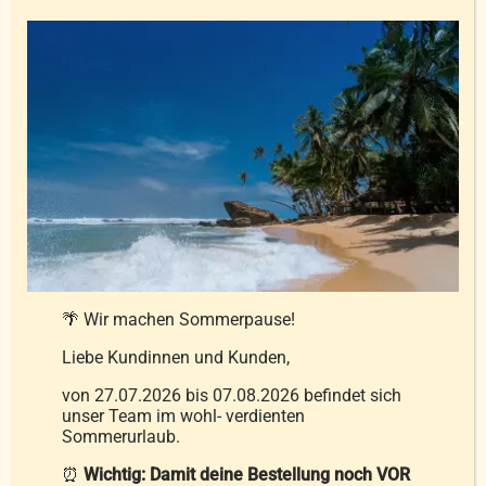
mega-warm
199,00
€
–
349,00
€
inkl. MwSt.
zzgl.
Versandkosten
Ausführung wählen
Details
Dieses
Produkt
weist
mehrere
🌴 Wir machen Sommerpause!
Varianten
Liebe Kundinnen und Kunden,
auf.
von 27.07.2026 bis 07.08.2026 befindet sich
Die
unser Team im wohl- verdienten
Optionen
Sommerurlaub.
können
⏰
Wichtig: Damit deine Bestellung noch VOR