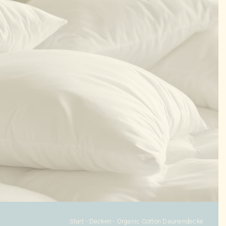
KONFIGURATOR
DAUNENDECKEN
DAUNENKISSEN
ZUBEHÖR
SALE %
ÜBER UNS
KONTAKT
Start
-
Decken
-
Organic Cotton Daunendecke