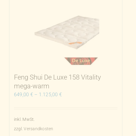
mehrere
Varianten
auf.
Die
Optionen
können
auf
der
Produktseite
Feng Shui De Luxe 158 Vitality
gewählt
mega-warm
werden
649,00
€
–
1.125,00
€
inkl. MwSt.
zzgl.
Versandkosten