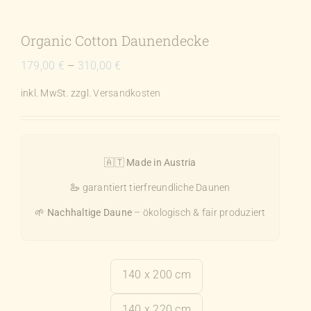
Organic Cotton Daunendecke
179,00
€
–
310,00
€
inkl. MwSt.
zzgl.
Versandkosten
🇦🇹
Made in Austria
🦢 garantiert tierfreundliche Daunen
🌱
Nachhaltige Daune
– ökologisch & fair produziert
140 x 200 cm

140 x 220 cm