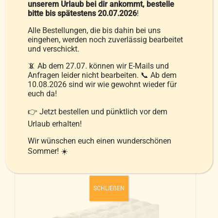
auf
unserem Urlaub bei dir ankommt, bestelle
bitte bis spätestens 20.07.2026
!
der
Produktseite
Alle Bestellungen, die bis dahin bei uns
Daunendecke Waterkant
eingehen, werden noch zuverlässig bearbeitet
gewählt
und verschickt.
139,00
€
–
239,00
€
werden
📵 Ab dem 27.07. können wir E-Mails und
Anfragen leider nicht bearbeiten. 📞 Ab dem
10.08.2026 sind wir wie gewohnt wieder für
inkl. MwSt.
euch da!
zzgl.
Versandkosten
👉 Jetzt bestellen und pünktlich vor dem
Urlaub erhalten!
Ausführung wählen
Details
Dieses
Wir wünschen euch einen wunderschönen
Produkt
Sommer! ☀️
weist
mehrere
SCHLIEẞEN
Varianten
auf.
Die