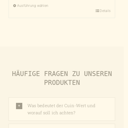
Ausführung wählen
Details
Dieses
Produkt
weist
mehrere
Varianten
auf.
Die
Optionen
HÄUFIGE FRAGEN ZU UNSEREN
können
auf
PRODUKTEN
der
Produktseite
gewählt
Was bedeutet der Cuin-Wert und
werden
worauf soll ich achten?