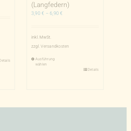
(Langfedern)
3,90
€
–
6,90
€
inkl. MwSt.
zzgl.
Versandkosten
Ausführung
Details
wählen
Details
Dieses
Produkt
weist
mehrere
Varianten
auf.
Die
Optionen