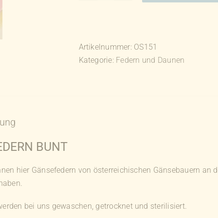
Federn
bunt
Menge
Artikelnummer:
OS151
Kategorie:
Federn und Daunen
bung
EDERN BUNT
Ihnen hier Gänsefedern von österreichischen Gänsebauern an di
 haben.
erden bei uns gewaschen, getrocknet und sterilisiert.