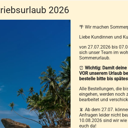
en diese nach Bestelleingang eingefärbt. Wenn Sie nichts weit
iebsurlaub 2026
ariante an Federn.
🌴 Wir machen Sommer
nfärbig auswählen bei der Bestellung im Feld „Anmerkungen“
n bestmöglich umzusetzen.
Liebe Kundinnen und Ku
von 27.07.2026 bis 07.0
ideal geeignet zum Basteln oder als Deko.
sich unser Team im wohl
Sommerurlaub.
n.
⏰
Wichtig: Damit deine
VOR unserem Urlaub be
hen von uns angebotenen Federn und Daunen garantiert unser 
bestelle bitte bis späte
handelt.
Alle Bestellungen, die bi
eingehen, werden noch z
 Abfüllung:
bearbeitet und verschick
Bestellmenge wird in einem Sack abgefüllt d. h. wenn Sie 3 kg
📵 Ab dem 27.07. können
unen. Sollten Sie aber beispielsweise 3 Säcke zu jeweils 1 kg 
Anfragen leider nicht be
im Feld „Anmerkungen“. Vielen Dank.
10.08.2026 sind wir wie
euch da!