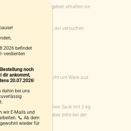
er bei der Bestellung angeben erhalten sie
pause!
 den Farbwunsch angeben, wir versuchen
nden,
8.2026 befindet
- verdienten
 Bestellung noch
i dir ankommt,
Lieferant, dass es sich nicht um Ware aus
stens 20.07.2026
!
s dahin bei uns
uverlässig
t.
 bestellen erhalten Sie einen Sack mit 3 kg
 wir E-Mails und
wünschen vermerken Sie dies bitte bei der
arbeiten. 📞 Ab dem
 gewohnt wieder für