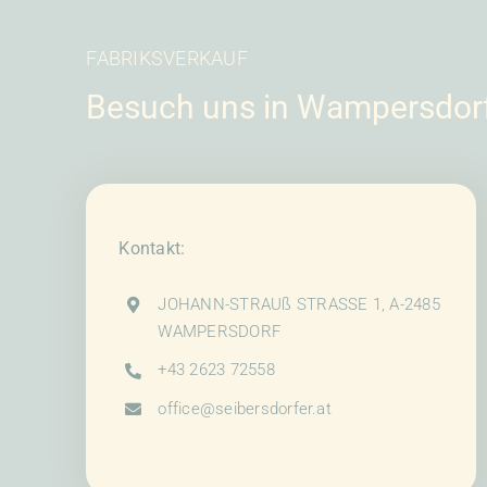
auf
der
FABRIKSVERKAUF
Produktseite
gewählt
Besuch uns in Wampersdor
werden
Kontakt:
JOHANN-STRAUß STRASSE 1, A-2485
WAMPERSDORF
+43 2623 72558
office@seibersdorfer.at