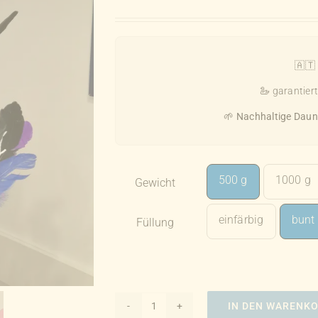
🇦🇹
🦢 garantier
🌱
Nachhaltige Daun
500 g
1000 g
Gewicht

einfärbig
bunt
Füllung

IN DEN WARENK
Lose