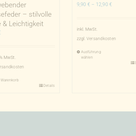
ebender
9,90
€
–
12,90
€
feder – stilvolle
 & Leichtigkeit
inkl. MwSt.
€
zzgl.
Versandkosten
Ausführung
0 % MwSt.
wählen
Dieses
rsandkosten
Produkt
weist
n Warenkorb
Details
mehrere
Varianten
auf.
Die
Optionen
können