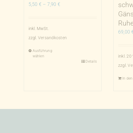
schw
5,50
€
–
7,90
€
Gänse
Ruhe
inkl. MwSt.
69,00
zzgl.
Versandkosten
Ausführung
inkl. 2
wählen
Details
Dieses
zzgl.
Ve
Produkt
weist
In de
mehrere
Varianten
auf.
Die
Optionen
können