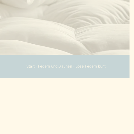
Start
-
Federn und Daunen
-
Lose Federn bunt