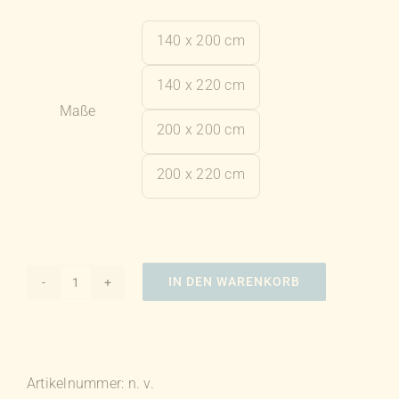
140 x 200 cm

140 x 220 cm
Maße
200 x 200 cm
200 x 220 cm
IN DEN WARENKORB
Feng
Shui
Stegdecke
Vitality
Artikelnummer:
n. v.
medium