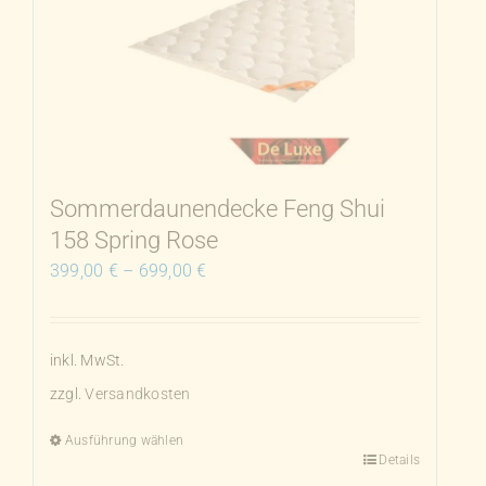
auf.
Die
Optionen
können
auf
der
Produktseite
Sommerdaunendecke Feng Shui
gewählt
158 Spring Rose
werden
399,00
€
–
699,00
€
inkl. MwSt.
zzgl.
Versandkosten
Ausführung wählen
Details
Dieses