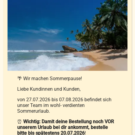
Leichtdaunendecke Sibirian Gold
gewählt
149,00
€
–
259,00
€
werden
inkl. MwSt.
zzgl.
Versandkosten
Ausführung wählen
Details
Dieses
Produkt
🌴 Wir machen Sommerpause!
weist
Liebe Kundinnen und Kunden,
mehrere
Varianten
von 27.07.2026 bis 07.08.2026 befindet sich
unser Team im wohl- verdienten
auf.
Sommerurlaub.
Die
⏰
Wichtig: Damit deine Bestellung noch VOR
Optionen
unserem Urlaub bei dir ankommt, bestelle
können
bitte bis spätestens 20.07.2026
!