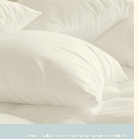
KONFIGURATOR
DAUNENDECKEN
DAUNENKISSEN
ZUBEHÖR
SALE %
ÜBER UNS
KONTAKT
Start
-
Decken
-
Feng Shui Stegdecke Vitality medium