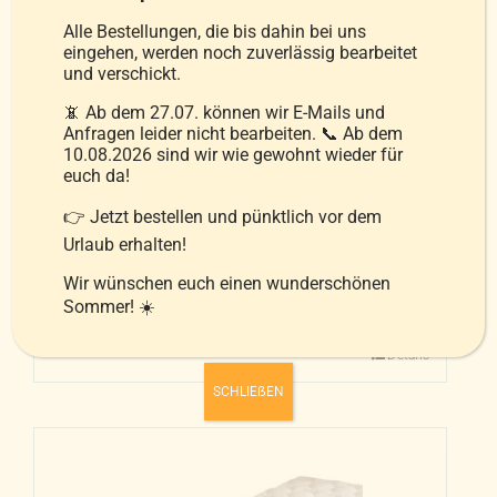
auf
Alle Bestellungen, die bis dahin bei uns
der
eingehen, werden noch zuverlässig bearbeitet
und verschickt.
Produktseite
Leichtdaunendecke De Luxe 158
gewählt
📵 Ab dem 27.07. können wir E-Mails und
light
Anfragen leider nicht bearbeiten. 📞 Ab dem
werden
10.08.2026 sind wir wie gewohnt wieder für
299,00
€
–
499,00
€
euch da!
👉 Jetzt bestellen und pünktlich vor dem
Urlaub erhalten!
inkl. MwSt.
Wir wünschen euch einen wunderschönen
zzgl.
Versandkosten
Sommer! ☀️
Ausführung wählen
Details
Dieses
Produkt
SCHLIEẞEN
weist
mehrere
Varianten