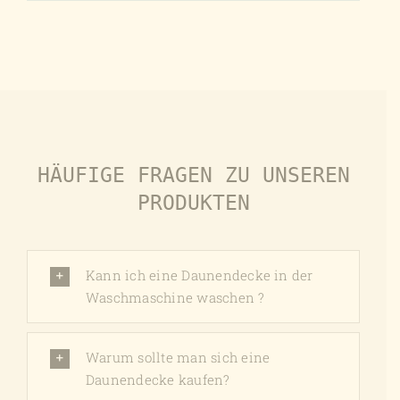
Produkt
weist
mehrere
Varianten
auf.
Die
Optionen
HÄUFIGE FRAGEN ZU UNSEREN
können
auf
PRODUKTEN
der
Produktseite
gewählt
Kann ich eine Daunendecke in der
werden
Waschmaschine waschen ?
Warum sollte man sich eine
Daunendecke kaufen?