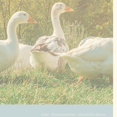
KONFIGURATOR
DAUNENDECKEN
DAUNENKISSEN
ZUBEHÖR
SALE %
ÜBER UNS
KONTAKT
Start
-
Wissenswertes
-
Glückliche Gänse