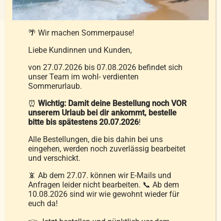
🌴 Wir machen Sommerpause!
Liebe Kundinnen und Kunden,
von 27.07.2026 bis 07.08.2026 befindet sich
HYGIENISCHE BETTWAREN FÜR EIN GESUNDES
unser Team im wohl- verdienten
UND UNBESCHWERTES SCHLAFGEFÜHL
Sommerurlaub.
⏰
Wichtig: Damit deine Bestellung noch VOR
UNGESTÖRTER SCHLAF AUCH FÜR
unserem Urlaub bei dir ankommt, bestelle
bitte bis spätestens 20.07.2026
!
ALLERGIKER
Alle Bestellungen, die bis dahin bei uns
eingehen, werden noch zuverlässig bearbeitet
und verschickt.
📵 Ab dem 27.07. können wir E-Mails und
Bettwaren von Seibersdorfer sind auch für
Anfragen leider nicht bearbeiten. 📞 Ab dem
Allergiker
geeignet. Das NOMITE-Zeichen zeigt
10.08.2026 sind wir wie gewohnt wieder für
euch da!
Ihnen, dass das betreffende Produkt für
Hausstaubmilbenallergiker geeignet ist. Auf