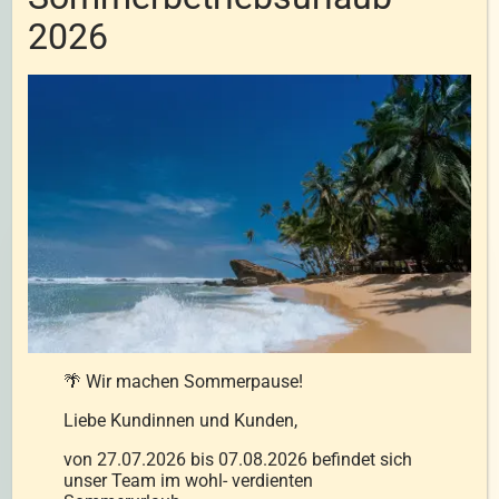
2026
FABRIKSVERKAUF
Besuch uns in Wampersdorf
Kontakt:
JOHANN-STRAUß STRASSE 1, A-2485
🌴 Wir machen Sommerpause!
WAMPERSDORF
Liebe Kundinnen und Kunden,
+43 2623 72558
von 27.07.2026 bis 07.08.2026 befindet sich
office@seibersdorfer.at
unser Team im wohl- verdienten