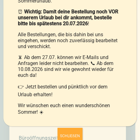
Sommerurlaub.
⏰
Wichtig: Damit deine Bestellung noch VOR
unserem Urlaub bei dir ankommt, bestelle
bitte bis spätestens 20.07.2026
!
Alle Bestellungen, die bis dahin bei uns
Direktvertrieb:
eingehen, werden noch zuverlässig bearbeitet
und verschickt.
Montag bis Donnerstag
📵 Ab dem 27.07. können wir E-Mails und
08:00 bis 12:00 Uhr und 12:30 bis 15:30
Anfragen leider nicht bearbeiten. 📞 Ab dem
Uhr
10.08.2026 sind wir wie gewohnt wieder für
euch da!
Freitag
👉 Jetzt bestellen und pünktlich vor dem
08:00 bis 12:00 Uhr
Urlaub erhalten!
Wir wünschen euch einen wunderschönen
Sommer! ☀️
SCHLIEẞEN
Büroöffnungszeiten: