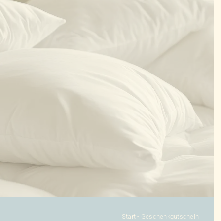
KONFIGURATOR
DAUNENDECKEN
DAUNENKISSEN
ZUBEHÖR
SALE %
ÜBER UNS
KONTAKT
Start
-
Geschenkgutschein