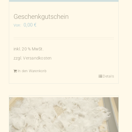
der
Produktseite
Geschenkgutschein
gewählt
0,00
€
Von:
werden
inkl. 20 % MwSt.
zzgl.
Versandkosten
In den Warenkorb
Details