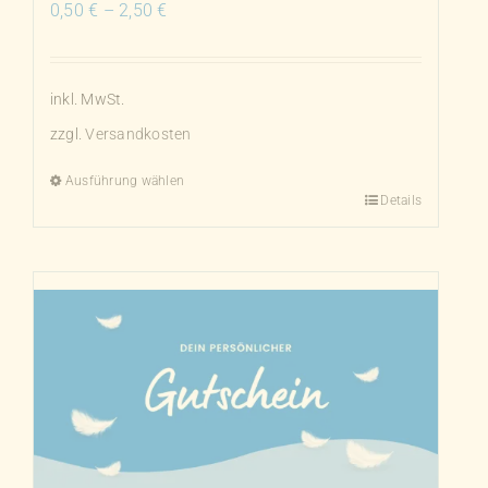
0,50
€
–
2,50
€
inkl. MwSt.
zzgl.
Versandkosten
Ausführung wählen
Details
Dieses
Produkt
weist
mehrere
Varianten
auf.
Die
Optionen
können
auf