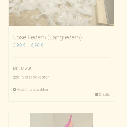
Lose Federn (Langfedern)
3,90
€
–
6,90
€
inkl. MwSt.
zzgl.
Versandkosten
Ausführung wählen
Details
Dieses
Produkt
weist
mehrere
Varianten