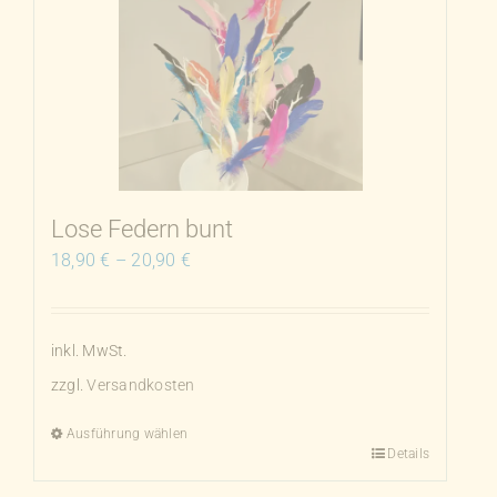
auf.
Die
Optionen
können
auf
der
Produktseite
Lose Federn bunt
gewählt
18,90
€
–
20,90
€
werden
inkl. MwSt.
zzgl.
Versandkosten
Ausführung wählen
Details
Dieses
Produkt