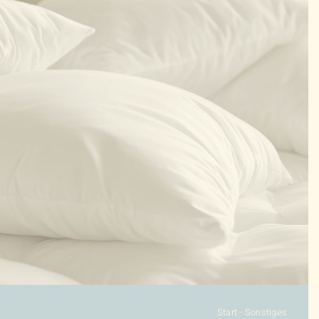
KONFIGURATOR
DAUNENDECKEN
DAUNENKISSEN
ZUBEHÖR
SALE %
ÜBER UNS
KONTAKT
Start
-
Sonstiges