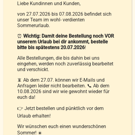
Liebe Kundinnen und Kunden,
Ausführung wählen
Details
Dieses
von 27.07.2026 bis 07.08.2026 befindet sich
unser Team im wohl- verdienten
Produkt
Sommerurlaub.
weist
⏰
Wichtig: Damit deine Bestellung noch VOR
mehrere
unserem Urlaub bei dir ankommt, bestelle
Varianten
bitte bis spätestens 20.07.2026
!
auf.
Alle Bestellungen, die bis dahin bei uns
Die
eingehen, werden noch zuverlässig bearbeitet
Optionen
und verschickt.
können
📵 Ab dem 27.07. können wir E-Mails und
auf
Anfragen leider nicht bearbeiten. 📞 Ab dem
10.08.2026 sind wir wie gewohnt wieder für
der
euch da!
Produktseite
Lose Federn K II
👉 Jetzt bestellen und pünktlich vor dem
gewählt
9,90
€
–
12,90
€
Urlaub erhalten!
werden
Wir wünschen euch einen wunderschönen
Sommer! ☀️