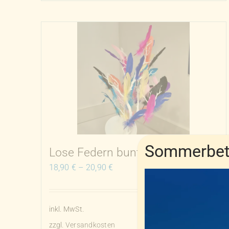
Sommerbetr
Lose Federn bunt
18,90
€
–
20,90
€
inkl. MwSt.
zzgl.
Versandkosten