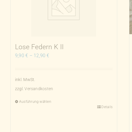
Lose Federn K II
9,90
€
–
12,90
€
inkl. MwSt.
zzgl.
Versandkosten
Ausführung wählen
Details
Dieses
Produkt
weist
mehrere