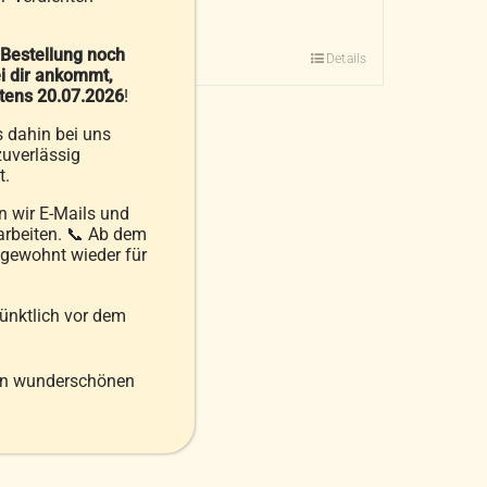
In den Warenkorb
 Bestellung noch
Details
i dir ankommt,
stens 20.07.2026
!
s dahin bei uns
uverlässig
t.
 wir E-Mails und
arbeiten. 📞 Ab dem
 gewohnt wieder für
pünktlich vor dem
en wunderschönen