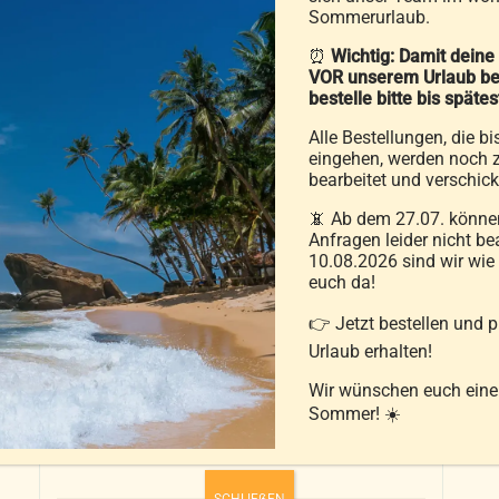
Sommerurlaub.
Ausführung wählen
⏰
Wichtig: Damit deine
Details
Dieses
VOR unserem Urlaub be
Produkt
bestelle bitte bis späte
weist
Alle Bestellungen, die bi
mehrere
eingehen, werden noch z
bearbeitet und verschick
Varianten
auf.
📵 Ab dem 27.07. können
Anfragen leider nicht be
Die
10.08.2026 sind wir wie
Optionen
euch da!
können
👉 Jetzt bestellen und 
auf
Urlaub erhalten!
der
Wir wünschen euch ein
Produktseite
Sommer! ☀️
Daunenwaschmittel
gewählt
4,50
€
werden
SCHLIEẞEN