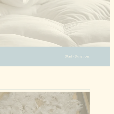
Start
-
Sonstiges