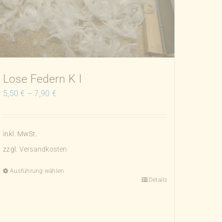
Lose Federn K I
5,50
€
–
7,90
€
inkl. MwSt.
zzgl.
Versandkosten
Ausführung wählen
Details
Dieses
Produkt
weist
mehrere