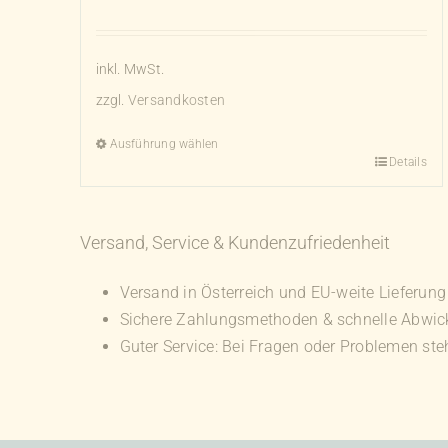
inkl. MwSt.
zzgl.
Versandkosten
Ausführung wählen
Details
Dieses
Produkt
weist
Versand, Service & Kundenzufriedenheit
mehrere
Varianten
Versand in Österreich und EU-weite Lieferung
auf.
Sichere Zahlungsmethoden & schnelle Abwic
Die
Guter Service: Bei Fragen oder Problemen stehe
Optionen
können
auf
der