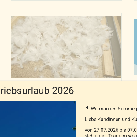
Varianten
auf.
Die
Optionen
können
auf
der
Produktseite
gewählt
werden
iebsurlaub 2026
Lose Federn (Langfedern)
3,90
€
–
6,90
€
🌴 Wir machen Sommer
Liebe Kundinnen und Ku
inkl. MwSt.
von 27.07.2026 bis 07.0
zzgl.
Versandkosten
sich unser Team im wohl