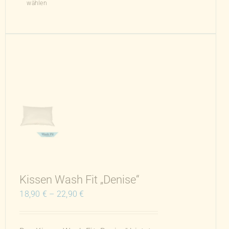
wählen
Produkt
weist
mehrere
Varianten
auf.
Die
Optionen
können
auf
der
Produktseite
gewählt
werden
Kissen Wash Fit „Denise“
18,90
€
–
22,90
€