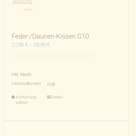
auf
der
Produktseite
gewählt
werden
Feder-/Daunen-Kissen G10
27,90
€
–
29,90
€
inkl. MwSt.
Versandkosten
zzgl.
Ausführung
Details
Dieses
wählen
Produkt
weist
mehrere
Varianten