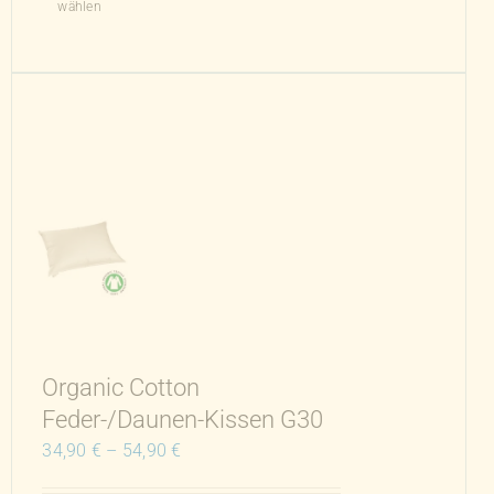
wählen
Produkt
weist
mehrere
Varianten
auf.
Die
Optionen
können
auf
der
Produktseite
gewählt
werden
Organic Cotton
Feder-/Daunen-Kissen G30
34,90
€
–
54,90
€