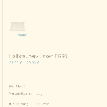
auf.
Die
Optionen
können
auf
der
Produktseite
gewählt
werden
Halbdaunen-Kissen EG90
21,90
€
–
29,90
€
inkl. MwSt.
Versandkosten
zzgl.
Ausführung
Details
Dieses