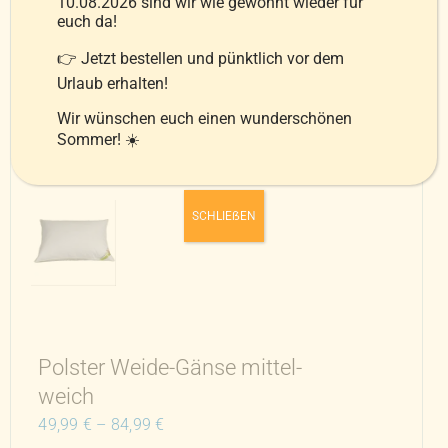
10.08.2026 sind wir wie gewohnt wieder für
Ausführung
Details
Dieses
euch da!
wählen
Produkt
👉 Jetzt bestellen und pünktlich vor dem
weist
Urlaub erhalten!
mehrere
Varianten
Wir wünschen euch einen wunderschönen
Sommer! ☀️
auf.
Die
Optionen
SCHLIEẞEN
können
auf
der
Produktseite
gewählt
werden
Polster Weide-Gänse mittel-
weich
49,99
€
–
84,99
€