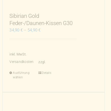
Produktseite
gewählt
werden
Sibirian Gold
Feder-/Daunen-Kissen G30
34,90
€
–
54,90
€
inkl. MwSt.
Versandkosten
zzgl.
Ausführung
Details
Dieses
wählen
Produkt
weist
mehrere
Varianten
auf.