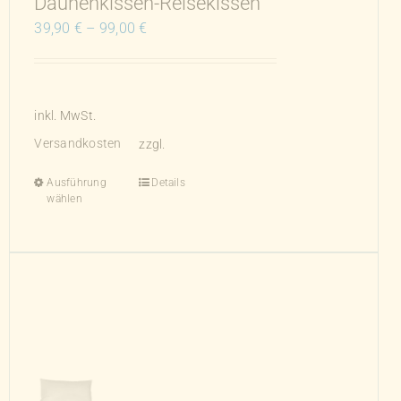
Daunenkissen-Reisekissen
39,90
€
–
99,00
€
inkl. MwSt.
Versandkosten
zzgl.
Ausführung
Details
Dieses
wählen
Produkt
weist
mehrere
Varianten
auf.
Die
Optionen
können