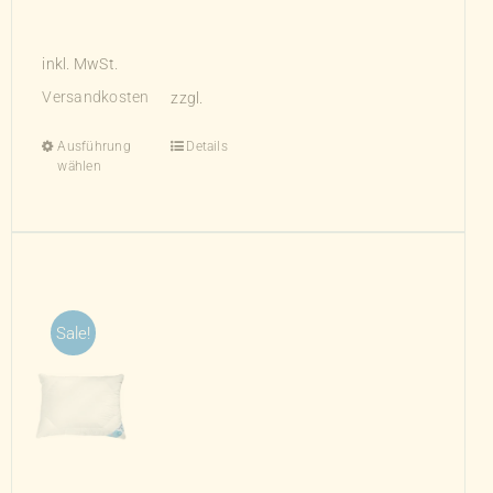
inkl. MwSt.
Versandkosten
zzgl.
Ausführung
Details
Dieses
wählen
Produkt
weist
mehrere
Varianten
auf.
Die
Sale!
Optionen
können
auf
der
Produktseite