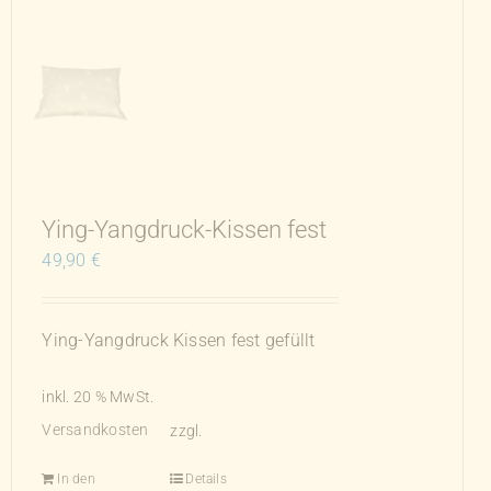
Die
Optionen
können
auf
der
Produktseite
gewählt
werden
Ying-Yangdruck-Kissen fest
49,90
€
Ying-Yangdruck Kissen fest gefüllt
inkl. 20 % MwSt.
Versandkosten
zzgl.
In den
Details