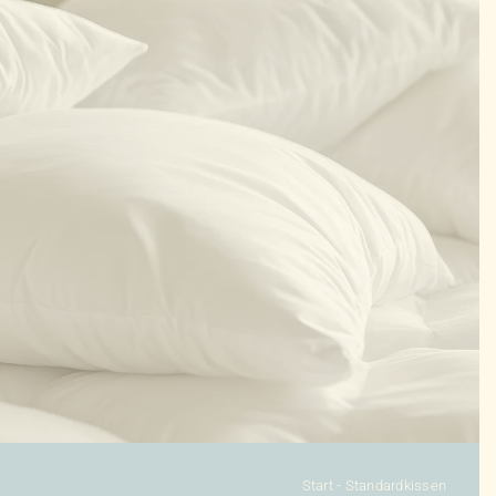
KONFIGURATOR
DAUNENDECKEN
DAUNENKISSEN
ZUBEHÖR
SALE %
ÜBER UNS
KONTAKT
Start
-
Standardkissen