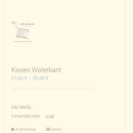
auf.
Die
Optionen
können
auf
der
Produktseite
gewählt
werden
Kissen Waterkant
35,00
€
–
85,00
€
inkl. MwSt.
Versandkosten
zzgl.
Ausführung
Details
Dieses