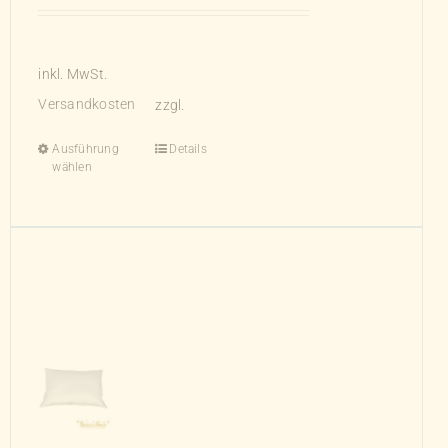
inkl. MwSt.
Versandkosten
zzgl.
Ausführung
Details
Dieses
wählen
Produkt
weist
mehrere
Varianten
auf.
Die
Optionen
können
auf
der