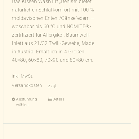
Das Kissen Wash Fit „Denise" bietet
natürlichen Schlafkomfort mit 100 %
moldavischen Enten-/Gänsefedern –
waschbar bis 60 °C und NOMITE®-
zertifiziert für Allergiker. Baumwoll-
Inlett aus 21/32 Twill-Gewebe, Made
in Austria. Erhältlich in 4 Größen:
40×80, 60×80, 70×90 und 80×80 cm.
inkl. MwSt.
Versandkosten
zzgl.
Ausführung
Details
Dieses
wählen
Produkt
weist
mehrere
Varianten