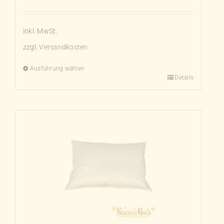
inkl. MwSt.
zzgl.
Versandkosten
Ausführung wählen
Details
Dieses
Produkt
weist
mehrere
Varianten
auf.
Die
Optionen
können
auf
der