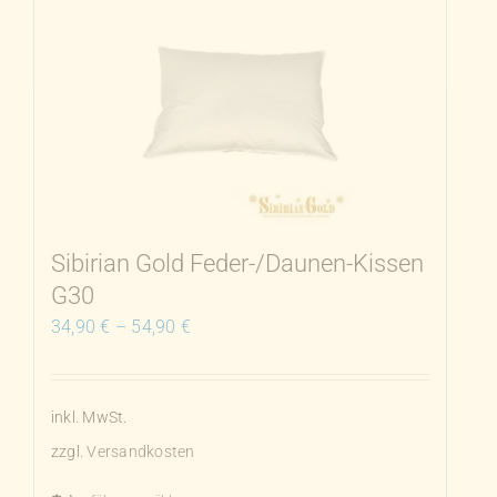
mehrere
Varianten
auf.
Die
Optionen
können
auf
der
Produktseite
Sibirian Gold Feder-/Daunen-Kissen
gewählt
G30
werden
34,90
€
–
54,90
€
inkl. MwSt.
zzgl.
Versandkosten