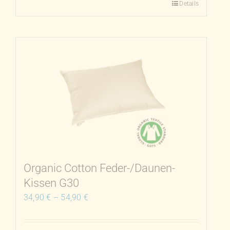
Details
Dieses
Produkt
weist
mehrere
Varianten
auf.
Die
Optionen
können
auf
der
Produktseite
Organic Cotton Feder-/Daunen-
gewählt
Kissen G30
werden
34,90
€
–
54,90
€