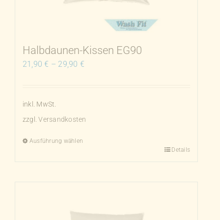
können
auf
der
Produktseite
Halbdaunen-Kissen EG90
gewählt
21,90
€
–
29,90
€
werden
inkl. MwSt.
zzgl.
Versandkosten
Ausführung wählen
Details
Dieses
Produkt
weist
mehrere
Varianten
auf.