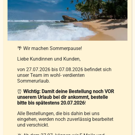
auf
der
Produktseite
Polster Weide-Gänse extra-weich
gewählt
59,99
€
–
94,99
€
werden
🌴 Wir machen Sommerpause!
Liebe Kundinnen und Kunden,
inkl. MwSt.
zzgl.
Versandkosten
von 27.07.2026 bis 07.08.2026 befindet sich
unser Team im wohl- verdienten
Sommerurlaub.
Ausführung wählen
Details
Dieses
⏰
Wichtig: Damit deine Bestellung noch VOR
Produkt
unserem Urlaub bei dir ankommt, bestelle
bitte bis spätestens 20.07.2026
!
weist
mehrere
Alle Bestellungen, die bis dahin bei uns
eingehen, werden noch zuverlässig bearbeitet
Varianten
und verschickt.
auf.