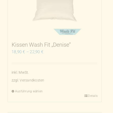
Die
Optionen
können
auf
der
Produktseite
Kissen Wash Fit „Denise“
gewählt
18,90
€
–
22,90
€
werden
inkl. MwSt.
zzgl.
Versandkosten
Ausführung wählen
Details
Dieses
Produkt
weist