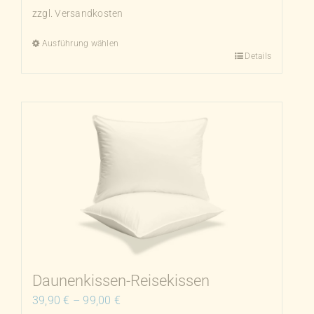
zzgl.
Versandkosten
Ausführung wählen
Details
Dieses
Produkt
weist
mehrere
Varianten
auf.
Die
Optionen
können
auf
der
Produktseite
Daunenkissen-Reisekissen
gewählt
39,90
€
–
99,00
€
werden