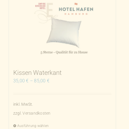
mehrere
Varianten
auf.
Die
Optionen
können
auf
der
Produktseite
Kissen Waterkant
gewählt
35,00
€
–
85,00
€
werden
inkl. MwSt.
zzgl.
Versandkosten
Ausführung wählen