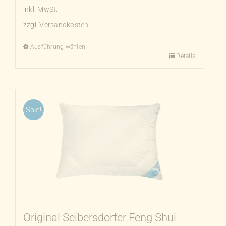
inkl. MwSt.
zzgl.
Versandkosten
Ausführung wählen
Details
Dieses
Produkt
weist
mehrere
Sale!
Varianten
auf.
Die
Optionen
können
auf
der
Produktseite
Original Seibersdorfer Feng Shui
gewählt