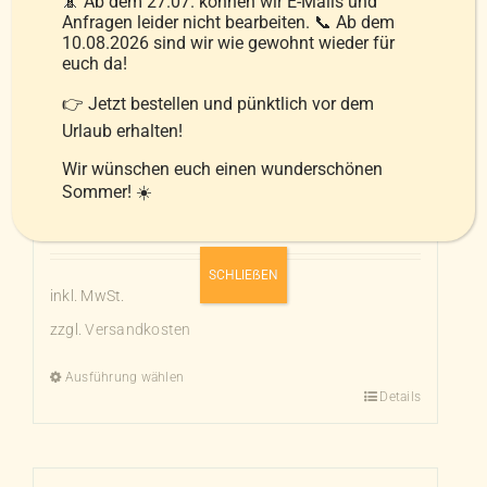
📵 Ab dem 27.07. können wir E-Mails und
Die
Anfragen leider nicht bearbeiten. 📞 Ab dem
Optionen
10.08.2026 sind wir wie gewohnt wieder für
euch da!
können
auf
👉 Jetzt bestellen und pünktlich vor dem
der
Urlaub erhalten!
Produktseite
Wir wünschen euch einen wunderschönen
Polster Weide-Gänse mittel-weich
gewählt
Sommer! ☀️
49,99
€
–
84,99
€
werden
SCHLIEẞEN
inkl. MwSt.
zzgl.
Versandkosten
Ausführung wählen
Details
Dieses
Produkt
weist