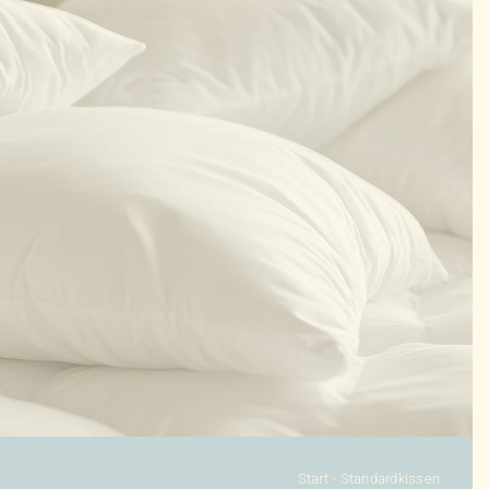
KONFIGURATOR
DAUNENDECKEN
DAUNENKISSEN
ZUBEHÖR
SALE %
ÜBER UNS
KONTAKT
Start
-
Standardkissen