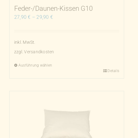
Produktseite
Feder-/Daunen-Kissen G10
gewählt
27,90
€
–
29,90
€
werden
inkl. MwSt.
zzgl.
Versandkosten
Ausführung wählen
Details
Dieses
Produkt
weist
mehrere
Varianten
auf.
Die
Optionen