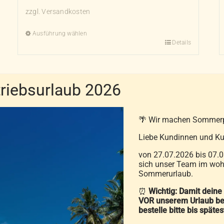
zzgl.
Versandkosten
Ausführung wählen
Details
Dieses
Produkt
weist
mehrere
iebsurlaub 2026
Varianten
auf.
🌴 Wir machen Sommer
Die
Liebe Kundinnen und Ku
Optionen
können
von 27.07.2026 bis 07.0
sich unser Team im wohl
auf
Sommerurlaub.
der
⏰
Wichtig: Damit deine
Produktseite
VOR unserem Urlaub be
Zirbino-Wellnesskissen
gewählt
bestelle bitte bis späte
49,90
€
werden