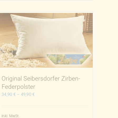
Produkt
weist
mehrere
Varianten
auf.
Die
Optionen
können
auf
der
Produktseite
Original Seibersdorfer Zirben-
gewählt
Federpolster
werden
34,90
€
–
49,90
€
inkl. MwSt.