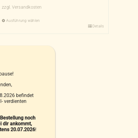
zzgl.
Versandkosten
Ausführung wählen
Details
Dieses
Produkt
weist
mehrere
Varianten
auf.
pause!
Die
nden,
Optionen
können
8.2026 befindet
- verdienten
auf
der
 Bestellung noch
Produktseite
i dir ankommt,
gewählt
stens 20.07.2026
!
werden