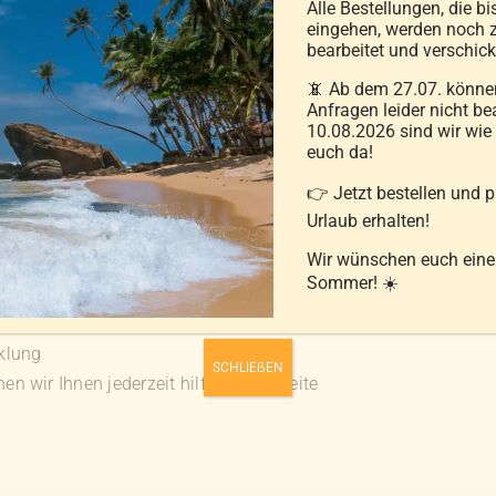
Alle Bestellungen, die bi
eingehen, werden noch z
bearbeitet und verschick
inkl. 20 % MwSt.
📵 Ab dem 27.07. können
Anfragen leider nicht be
zzgl.
Versandkosten
10.08.2026 sind wir wie
euch da!
In den Warenkorb
Details
👉 Jetzt bestellen und 
Urlaub erhalten!
Wir wünschen euch ein
Sommer! ☀️
klung
SCHLIEẞEN
n wir Ihnen jederzeit hilfreich zur Seite