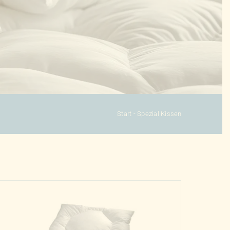
Start
-
Spezial Kissen