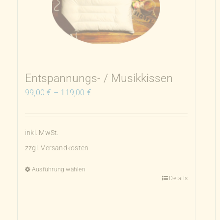
Entspannungs- / Musikkissen
99,00
€
–
119,00
€
inkl. MwSt.
zzgl.
Versandkosten
Ausführung wählen
Details
Dieses
Produkt
weist
mehrere