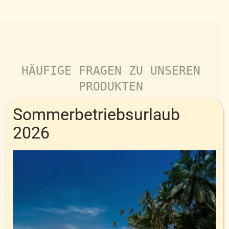
HÄUFIGE FRAGEN ZU UNSEREN
PRODUKTEN
Sommerbetriebsurlaub
Was ist die Lebensdauer einer
2026
Daunendecke?
Sind Gänsedaunen besser als
Entendaunen?
Kann die Daunenqualität abnehmen?