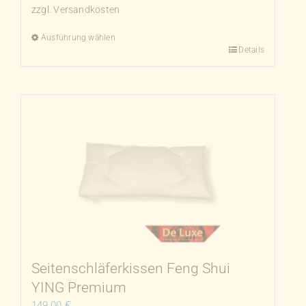
zzgl.
Versandkosten
Ausführung wählen
Dieses
Details
Produkt
weist
mehrere
Varianten
auf.
Die
Optionen
können
auf
der
Produktseite
gewählt
Seitenschläferkissen Feng Shui
werden
YING Premium
149,00
€