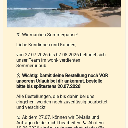
Was bedeutet der Cuin-Wert und
worauf soll ich achten?
🌴 Wir machen Sommerpause!
Wie wird der Cuin-Wert gemessen?
Liebe Kundinnen und Kunden,
von 27.07.2026 bis 07.08.2026 befindet sich
unser Team im wohl- verdienten
Was ist der Unterschied zwischen
Sommerurlaub.
Daunen und Federn?
⏰
Wichtig: Damit deine Bestellung noch VOR
unserem Urlaub bei dir ankommt, bestelle
bitte bis spätestens 20.07.2026
!
Kann ich eine Daunendecke in der
Waschmaschine waschen ?
Alle Bestellungen, die bis dahin bei uns
eingehen, werden noch zuverlässig bearbeitet
und verschickt.
Warum sollte man sich eine
📵 Ab dem 27.07. können wir E-Mails und
Daunendecke kaufen?
Anfragen leider nicht bearbeiten. 📞 Ab dem