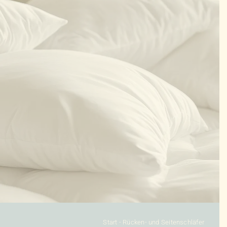
KONFIGURATOR
DAUNENDECKEN
DAUNENKISSEN
ZUBEHÖR
SALE %
ÜBER UNS
KONTAKT
Start
-
Rücken- und Seitenschläfer