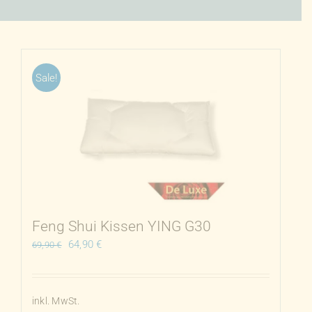
Sale!
Feng Shui Kissen YING G30
Ursprünglicher
Aktueller
64,90
€
69,90
€
Preis
Preis
war:
ist:
69,90 €
64,90 €.
inkl. MwSt.