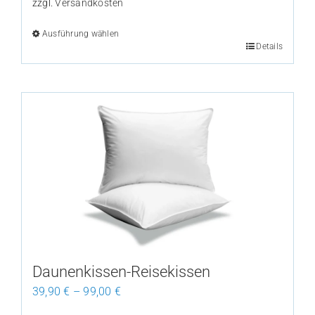
zzgl.
Versandkosten
Ausführung wählen
Details
Dieses
Produkt
weist
mehrere
Varianten
auf.
Die
Optionen
können
auf
der
Produktseite
Daunenkissen-Reisekissen
gewählt
39,90
€
–
99,00
€
werden