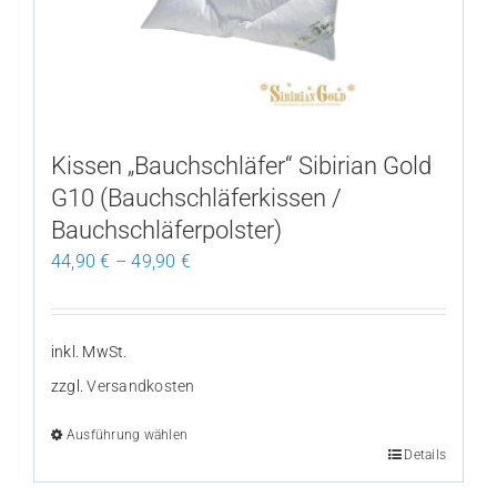
Optionen
können
auf
der
Produktseite
Kissen „Bauchschläfer“ Sibirian Gold
gewählt
G10 (Bauchschläferkissen /
werden
Bauchschläferpolster)
44,90
€
–
49,90
€
inkl. MwSt.
zzgl.
Versandkosten
Ausführung wählen
Details
Dieses
Produkt