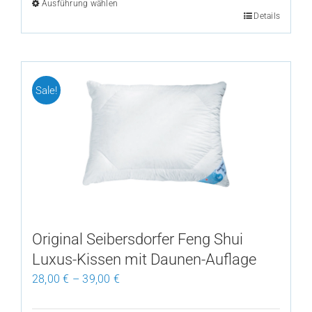
Ausführung wählen
Details
Dieses
Produkt
weist
mehrere
Sale!
Varianten
auf.
Die
Optionen
können
auf
der
Produktseite
Original Seibersdorfer Feng Shui
gewählt
Luxus-Kissen mit Daunen-Auflage
werden
28,00
€
–
39,00
€