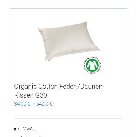
weist
mehrere
Varianten
auf.
Die
Optionen
können
auf
der
Produktseite
Organic Cotton Feder-/Daunen-
gewählt
Kissen G30
werden
34,90
€
–
54,90
€
inkl. MwSt.