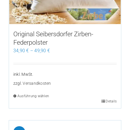
können
auf
der
Produktseite
Original Seibersdorfer Zirben-
gewählt
Federpolster
werden
34,90
€
–
49,90
€
inkl. MwSt.
zzgl.
Versandkosten
Ausführung wählen
Details
Dieses
Produkt
weist
mehrere