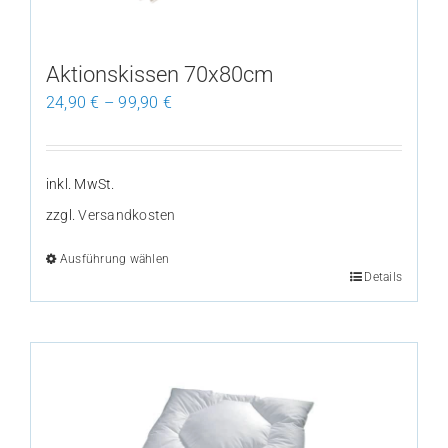
auf
der
Produktseite
Aktionskissen 70x80cm
gewählt
24,90
€
–
99,90
€
werden
inkl. MwSt.
zzgl.
Versandkosten
Ausführung wählen
Details
Dieses
Produkt
weist
mehrere
Varianten
auf.
Die