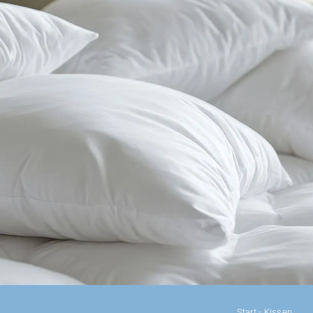
KONFIGURATOR
DAUNENDECKEN
DAUNENKISSEN
ZUBEHÖR
SALE %
ÜBER UNS
KONTAKT
Start
-
Kissen