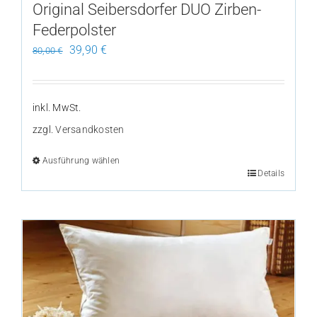
Original Seibersdorfer DUO Zirben-
gewählt
Federpolster
werden
Ursprünglicher
Aktueller
39,90
€
80,00
€
Preis
Preis
war:
ist:
80,00 €
39,90 €.
inkl. MwSt.
zzgl.
Versandkosten
Ausführung wählen
Details
Dieses
Produkt
weist
mehrere
Varianten
auf.
Die
Optionen