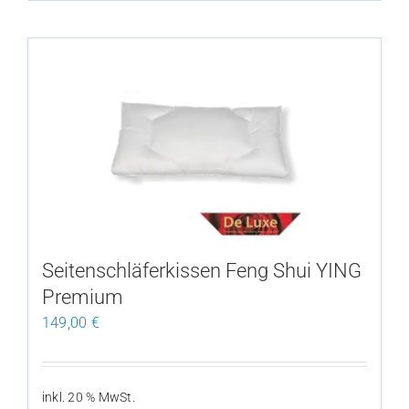
Produkt
weist
mehrere
Varianten
auf.
Die
Optionen
können
auf
der
Produktseite
Seitenschläferkissen Feng Shui YING
gewählt
Premium
werden
149,00
€
inkl. 20 % MwSt.