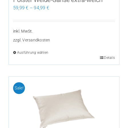
gewählt
59,99
€
–
94,99
€
werden
inkl. MwSt.
zzgl.
Versandkosten
Ausführung wählen
Details
Dieses
Produkt
weist
mehrere
Sale!
Varianten
auf.
Die
Optionen
können