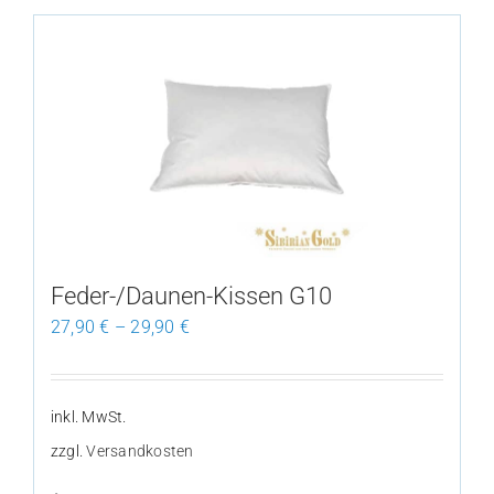
weist
mehrere
Varianten
auf.
Die
Optionen
können
auf
der
Produktseite
Feder-/Daunen-Kissen G10
gewählt
27,90
€
–
29,90
€
werden
inkl. MwSt.
zzgl.
Versandkosten