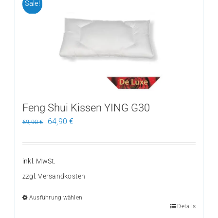
Sale!
Varianten
auf.
Die
Optionen
können
auf
der
Produktseite
Feng Shui Kissen YING G30
gewählt
Ursprünglicher
Aktueller
64,90
€
69,90
€
werden
Preis
Preis
war:
ist:
69,90 €
64,90 €.
inkl. MwSt.
zzgl.
Versandkosten
Ausführung wählen
Details
Dieses