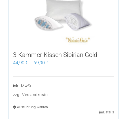
3-Kammer-Kissen Sibirian Gold
44,90
€
–
69,90
€
inkl. MwSt.
zzgl.
Versandkosten
Ausführung wählen
Details
Dieses
Produkt