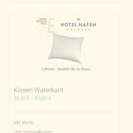
Produkt
weist
mehrere
Varianten
auf.
Die
Optionen
können
auf
der
Produktseite
Kissen Waterkant
gewählt
35,00
€
–
85,00
€
werden
inkl. MwSt.
zzgl.
Versandkosten