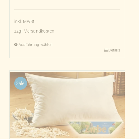
inkl. MwSt.
zzgl.
Versandkosten
Ausführung wählen
Details
Dieses
Produkt
weist
mehrere
Sale!
Varianten
auf.
Die
Optionen
können
auf
der