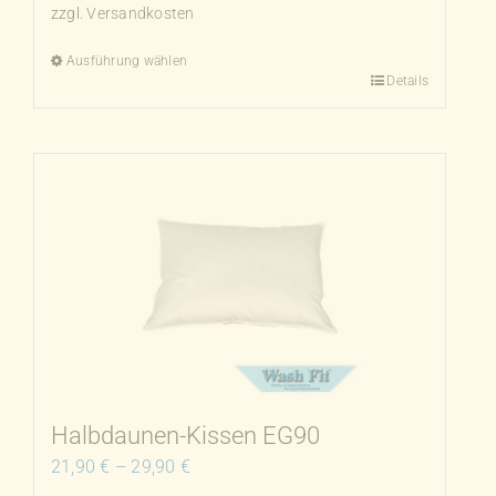
zzgl.
Versandkosten
Ausführung wählen
Details
Dieses
Produkt
weist
mehrere
Varianten
auf.
Die
Optionen
können
auf
der
Produktseite
Halbdaunen-Kissen EG90
gewählt
21,90
€
–
29,90
€
werden