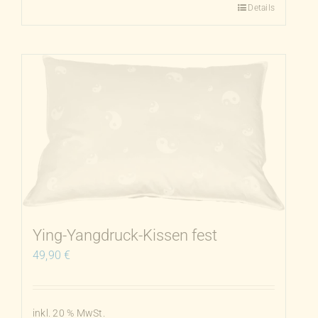
Details
Dieses
Produkt
weist
mehrere
Varianten
auf.
Die
Optionen
können
auf
der
Produktseite
Ying-Yangdruck-Kissen fest
gewählt
49,90
€
werden
inkl. 20 % MwSt.