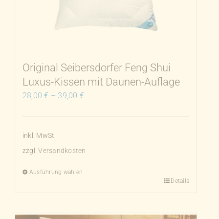
Optionen
können
auf
der
Produktseite
Original Seibersdorfer Feng Shui
gewählt
Luxus-Kissen mit Daunen-Auflage
werden
28,00
€
–
39,00
€
inkl. MwSt.
zzgl.
Versandkosten
Ausführung wählen
Details
Dieses
Produkt
weist