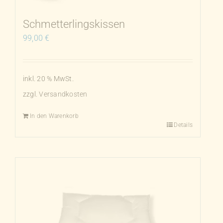
der
Produktseite
Schmetterlingskissen
gewählt
99,00
€
werden
inkl. 20 % MwSt.
zzgl.
Versandkosten
In den Warenkorb
Details