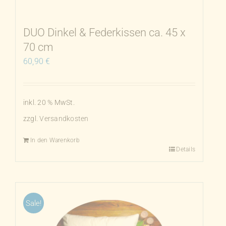
der
Produktseite
DUO Dinkel & Federkissen ca. 45 x
gewählt
70 cm
werden
60,90
€
inkl. 20 % MwSt.
zzgl.
Versandkosten
In den Warenkorb
Details
Sale!