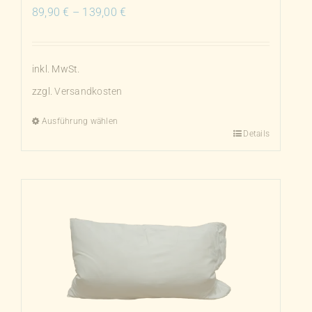
89,90
€
–
139,00
€
werden
inkl. MwSt.
zzgl.
Versandkosten
Ausführung wählen
Details
Dieses
Produkt
weist
mehrere
Varianten
auf.
Die
Optionen
können
auf