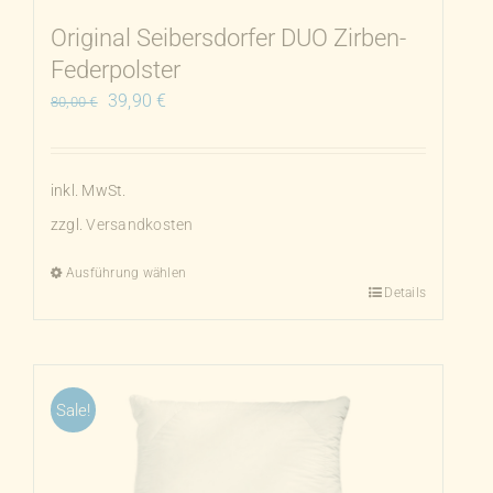
Produktseite
Original Seibersdorfer DUO Zirben-
gewählt
Federpolster
werden
Ursprünglicher
Aktueller
39,90
€
80,00
€
Preis
Preis
war:
ist:
80,00 €
39,90 €.
inkl. MwSt.
zzgl.
Versandkosten
Ausführung wählen
Details
Dieses
Produkt
weist
mehrere
Sale!
Varianten
auf.
Die