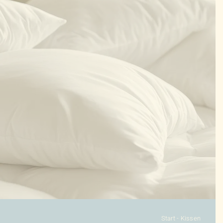
KONFIGURATOR
DAUNENDECKEN
DAUNENKISSEN
ZUBEHÖR
SALE %
ÜBER UNS
KONTAKT
Start
-
Kissen