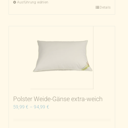
Ausführung wählen
Details
Dieses
Produkt
weist
mehrere
Varianten
auf.
Die
Optionen
können
auf
der
Produktseite
Polster Weide-Gänse extra-weich
gewählt
59,99
€
–
94,99
€
werden