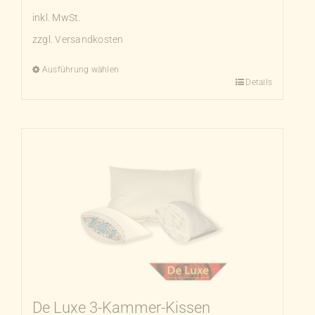
inkl. MwSt.
zzgl.
Versandkosten
Ausführung wählen
Details
Dieses
Produkt
weist
mehrere
Varianten
auf.
Die
Optionen
können
auf
der
Produktseite
De Luxe 3-Kammer-Kissen
gewählt