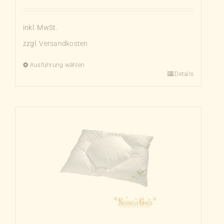
inkl. MwSt.
zzgl.
Versandkosten
Ausführung wählen
Details
Dieses
Produkt
weist
mehrere
Varianten
auf.
Die
Optionen
können
auf
der