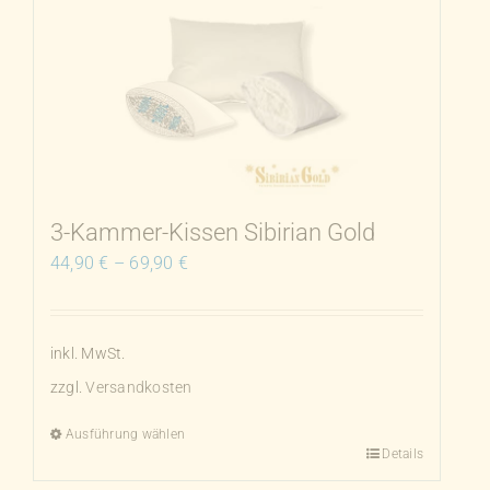
3-Kammer-Kissen Sibirian Gold
44,90
€
–
69,90
€
inkl. MwSt.
zzgl.
Versandkosten
Ausführung wählen
Details
Dieses
Produkt