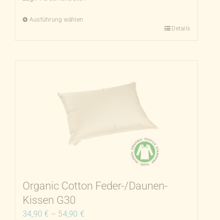
Ausführung wählen
Details
Dieses
Produkt
weist
mehrere
Varianten
auf.
Die
Optionen
können
auf
der
Produktseite
Organic Cotton Feder-/Daunen-
gewählt
Kissen G30
werden
34,90
€
–
54,90
€