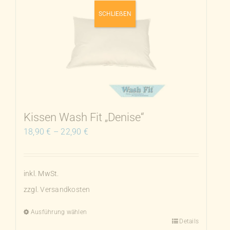
Varianten
SCHLIEẞEN
auf.
Die
Optionen
können
auf
der
Produktseite
Kissen Wash Fit „Denise“
gewählt
18,90
€
–
22,90
€
werden
inkl. MwSt.
zzgl.
Versandkosten
Ausführung wählen
Details
Dieses