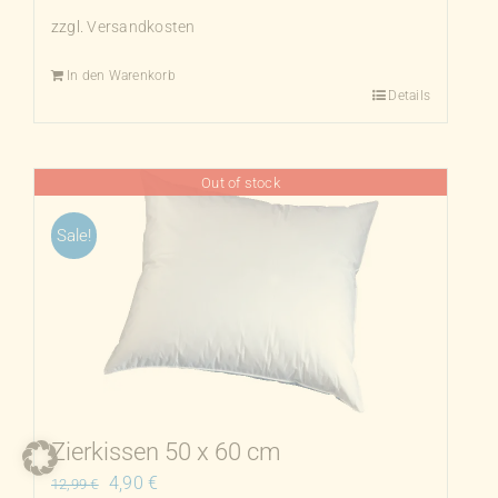
zzgl.
Versandkosten
In den Warenkorb
Details
Out of stock
Sale!
Zierkissen 50 x 60 cm
Ursprünglicher
Aktueller
4,90
€
12,99
€