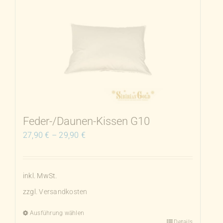
mehrere
Varianten
auf.
Die
Optionen
können
auf
der
Produktseite
Feder-/Daunen-Kissen G10
gewählt
27,90
€
–
29,90
€
werden
inkl. MwSt.
zzgl.
Versandkosten
Ausführung wählen
Details