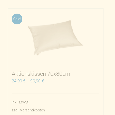
weist
mehrere
Sale!
Varianten
auf.
Die
Optionen
können
auf
der
Produktseite
Aktionskissen 70x80cm
gewählt
24,90
€
–
99,90
€
werden
inkl. MwSt.
zzgl.
Versandkosten