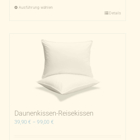
Ausführung wählen
Details
Dieses
Produkt
weist
mehrere
Varianten
auf.
Die
Optionen
können
auf
der
Produktseite
Daunenkissen-Reisekissen
gewählt
39,90
€
–
99,00
€
werden