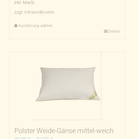
inkl. MwSt.
zzgl.
Versandkosten
Ausführung wählen
Details
Dieses
Produkt
weist
mehrere
Varianten
auf.
Die
Optionen
können
auf
der
Produktseite
Polster Weide-Gänse mittel-weich
gewählt