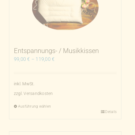
Entspannungs- / Musikkissen
99,00
€
–
119,00
€
inkl. MwSt.
zzgl.
Versandkosten
Ausführung wählen
Details
Dieses
Produkt
weist