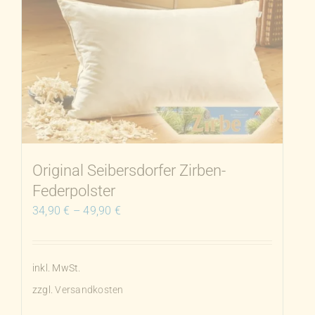
mehrere
Varianten
auf.
Die
Optionen
können
auf
der
Produktseite
Original Seibersdorfer Zirben-
gewählt
Federpolster
werden
34,90
€
–
49,90
€
inkl. MwSt.
zzgl.
Versandkosten