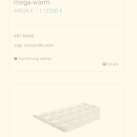
mega-warm
werden
649,00
€
–
1.125,00
€
inkl. MwSt.
zzgl.
Versandkosten
Ausführung wählen
Details
Dieses
Produkt
weist
mehrere
Varianten
auf.
Die
Optionen
können