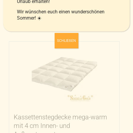
Urlaub erhalten!
zzgl.
Versandkosten
Wir wünschen euch einen wunderschönen
Ausführung wählen
Sommer! ☀️
Details
Dieses
Produkt
weist
SCHLIEẞEN
mehrere
Varianten
auf.
Die
Optionen
können
auf
der
Produktseite
Kassettenstegdecke mega-warm
gewählt
mit 4 cm Innen- und
werden