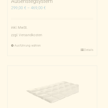
Außenstegsystem
299,00
€
–
469,00
€
inkl. MwSt.
zzgl.
Versandkosten
Ausführung wählen
Details
Dieses
Produkt
weist
mehrere
Varianten
auf.
Die
Optionen
können