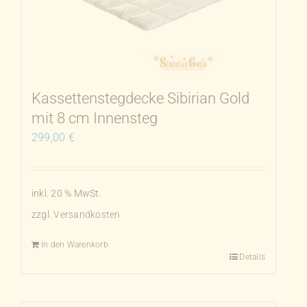
Optionen
können
auf
der
Produktseite
Kassettenstegdecke Sibirian Gold
gewählt
mit 8 cm Innensteg
werden
299,00
€
inkl. 20 % MwSt.
zzgl.
Versandkosten
In den Warenkorb
Details