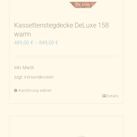
auf
der
Produktseite
Kassettenstegdecke DeLuxe 158
gewählt
warm
werden
489,00
€
–
849,00
€
inkl. MwSt.
zzgl.
Versandkosten
Ausführung wählen
Details
Dieses
Produkt
weist
mehrere
Varianten