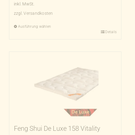
inkl. MwSt.
zzgl.
Versandkosten
Ausführung wählen
Details
Dieses
Produkt
weist
mehrere
Varianten
auf.
Die
Optionen
können
auf
der
Produktseite
Feng Shui De Luxe 158 Vitality
gewählt