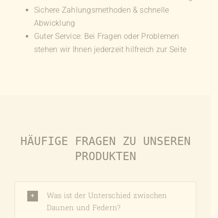
auf.
Sichere Zahlungsmethoden & schnelle
Die
Abwicklung
Optionen
Guter Service: Bei Fragen oder Problemen
können
stehen wir Ihnen jederzeit hilfreich zur Seite
auf
der
Produktseite
gewählt
werden
HÄUFIGE FRAGEN ZU UNSEREN
PRODUKTEN
Was ist der Unterschied zwischen
Daunen und Federn?