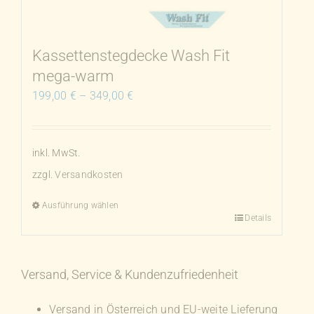
auf
der
Produktseite
Kassettenstegdecke Wash Fit
gewählt
mega-warm
werden
199,00
€
–
349,00
€
inkl. MwSt.
zzgl.
Versandkosten
Ausführung wählen
Details
Dieses
Produkt
weist
Versand, Service & Kundenzufriedenheit
mehrere
Varianten
Versand in Österreich und EU-weite Lieferung