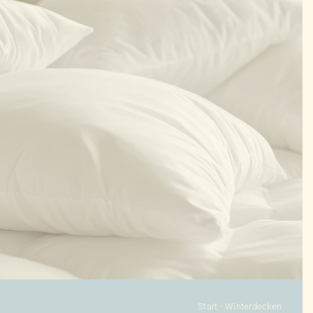
KONFIGURATOR
DAUNENDECKEN
DAUNENKISSEN
ZUBEHÖR
SALE %
ÜBER UNS
KONTAKT
Start
-
Winterdecken