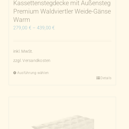
Kassettenstegdecke mit Außensteg
gewählt
Premium Waldviertler Weide-Gänse
werden
Warm
279,00
€
–
439,00
€
inkl. MwSt.
zzgl.
Versandkosten
Ausführung wählen
Details
Dieses
Produkt
weist
mehrere
Varianten
auf.
Die