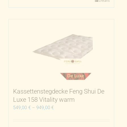
Details
Dieses
Produkt
weist
mehrere
Varianten
auf.
Die
Optionen
können
auf
der
Produktseite
Kassettenstegdecke Feng Shui De
gewählt
Luxe 158 Vitality warm
werden
549,00
€
–
949,00
€