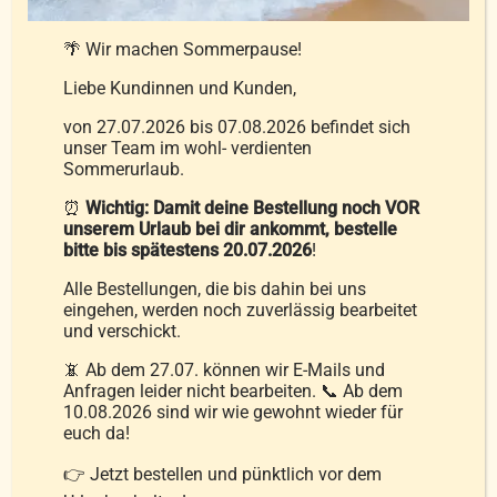
Produkt
weist
🌴 Wir machen Sommerpause!
mehrere
Liebe Kundinnen und Kunden,
Varianten
auf.
von 27.07.2026 bis 07.08.2026 befindet sich
unser Team im wohl- verdienten
Die
Sommerurlaub.
Optionen
⏰
Wichtig: Damit deine Bestellung noch VOR
können
unserem Urlaub bei dir ankommt, bestelle
auf
bitte bis spätestens 20.07.2026
!
der
Alle Bestellungen, die bis dahin bei uns
Produktseite
eingehen, werden noch zuverlässig bearbeitet
Kassettenstegdecke Sibirian Gold
gewählt
und verschickt.
medium-warm
werden
📵 Ab dem 27.07. können wir E-Mails und
249,00
€
–
419,00
€
Anfragen leider nicht bearbeiten. 📞 Ab dem
10.08.2026 sind wir wie gewohnt wieder für
euch da!
👉 Jetzt bestellen und pünktlich vor dem
inkl. MwSt.