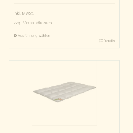
inkl. MwSt.
zzgl.
Versandkosten
Ausführung wählen
Details
Dieses
Produkt
weist
mehrere
Varianten
auf.
Die
Optionen
können
auf
der
Produktseite