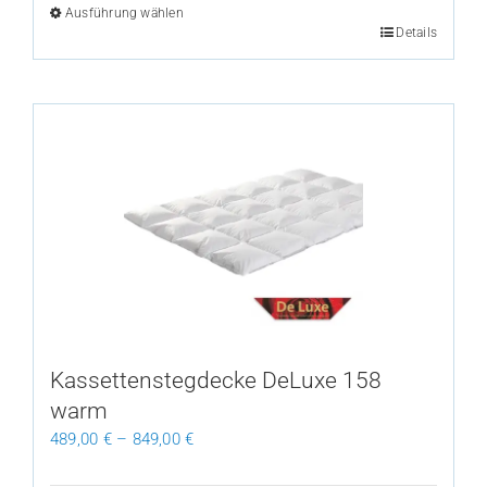
Ausführung wählen
Dieses
Details
Produkt
weist
mehrere
Varianten
auf.
Die
Optionen
können
auf
der
Produktseite
gewählt
Kassettenstegdecke DeLuxe 158
werden
warm
489,00
€
–
849,00
€