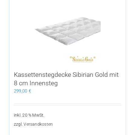
mehrere
Varianten
auf.
Die
Optionen
können
auf
der
Produktseite
gewählt
Kassettenstegdecke Sibirian Gold mit
werden
8 cm Innensteg
299,00
€
inkl. 20 % MwSt.
zzgl.
Versandkosten