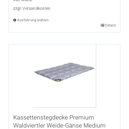
zzgl.
Versandkosten
Ausführung wählen
Dieses
Details
Produkt
weist
mehrere
Varianten
auf.
Die
Optionen
können
auf
der
Produktseite
gewählt
Kassettenstegdecke Premium
werden
Waldviertler Weide-Gänse Medium