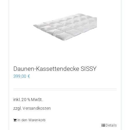
Varianten
auf.
Die
Optionen
können
auf
der
Produktseite
gewählt
Daunen-Kassettendecke SISSY
werden
399,00
€
inkl. 20 % MwSt.
zzgl.
Versandkosten
In den Warenkorb
Details