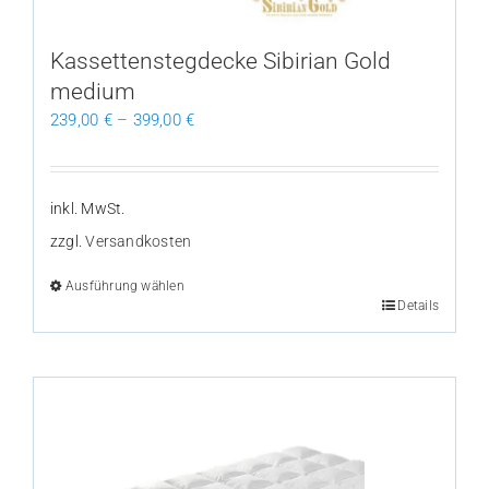
Produktseite
gewählt
Kassettenstegdecke Sibirian Gold
werden
medium
239,00
€
–
399,00
€
inkl. MwSt.
zzgl.
Versandkosten
Ausführung wählen
Dieses
Details
Produkt
weist
mehrere
Varianten
auf.
Die