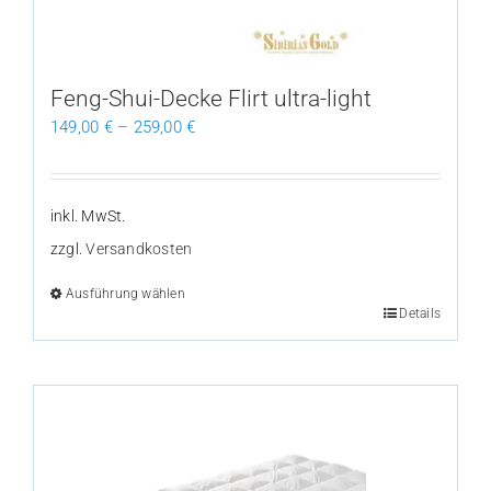
der
Produktseite
gewählt
Feng-Shui-Decke Flirt ultra-light
werden
149,00
€
–
259,00
€
inkl. MwSt.
zzgl.
Versandkosten
Ausführung wählen
Dieses
Details
Produkt
weist
mehrere
Varianten
auf.
Die