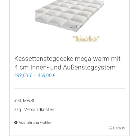
Die
Optionen
können
auf
der
Produktseite
gewählt
Kassettenstegdecke mega-warm mit
werden
4 cm Innen- und Außenstegsystem
299,00
€
–
469,00
€
inkl. MwSt.
zzgl.
Versandkosten
Ausführung wählen
Dieses
Details
Produkt