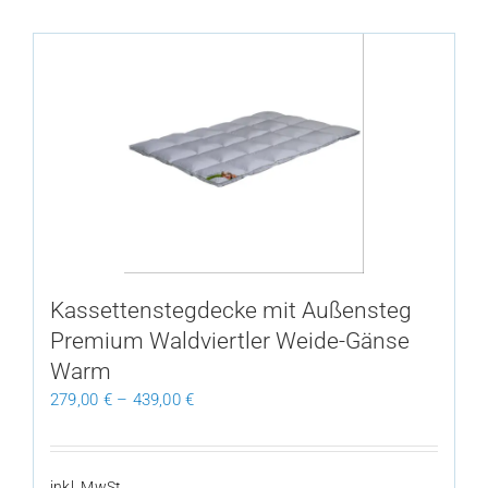
weist
mehrere
Varianten
auf.
Die
Optionen
können
auf
der
Produktseite
gewählt
Kassettenstegdecke mit Außensteg
werden
Premium Waldviertler Weide-Gänse
Warm
279,00
€
–
439,00
€
inkl. MwSt.