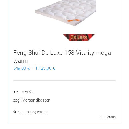
Die
Optionen
können
auf
der
Produktseite
gewählt
Feng Shui De Luxe 158 Vitality mega-
werden
warm
649,00
€
–
1.125,00
€
inkl. MwSt.
zzgl.
Versandkosten
Ausführung wählen
Dieses
Details
Produkt