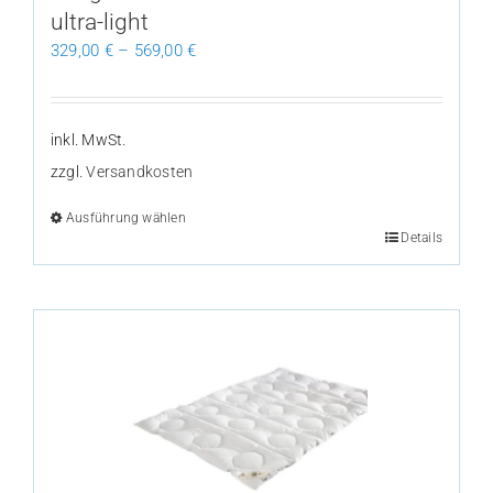
ultra-light
329,00
€
–
569,00
€
inkl. MwSt.
zzgl.
Versandkosten
Ausführung wählen
Dieses
Details
Produkt
weist
mehrere
Varianten
auf.
Die
Optionen
können
auf