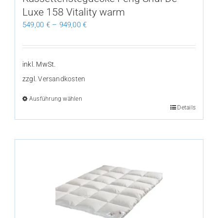
werden
Luxe 158 Vitality warm
549,00
€
–
949,00
€
inkl. MwSt.
zzgl.
Versandkosten
Ausführung wählen
Dieses
Details
Produkt
weist
mehrere
Varianten
auf.
Die
Optionen
können