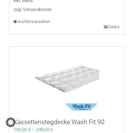
inkl. MwSt.
zzgl.
Versandkosten
Ausführung wählen
Dieses
Details
Produkt
weist
mehrere
Varianten
auf.
Die
Optionen
können
auf
der
Produktseite
gewählt
Kassettenstegdecke Wash Fit 90
werden
139,00
€
–
249,00
€