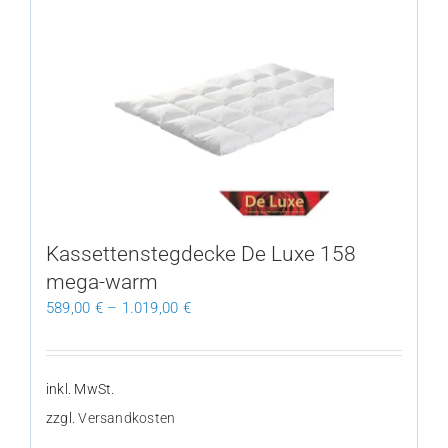
mehrere
Varianten
auf.
Die
Optionen
können
auf
der
Produktseite
gewählt
Kassettenstegdecke De Luxe 158
werden
mega-warm
589,00
€
–
1.019,00
€
inkl. MwSt.
zzgl.
Versandkosten