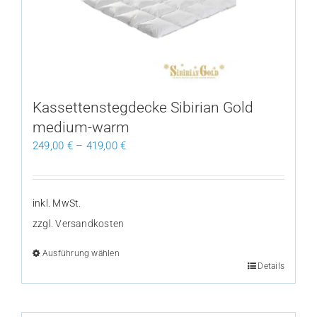
Optionen
können
auf
der
Produktseite
gewählt
Kassettenstegdecke Sibirian Gold
werden
medium-warm
249,00
€
–
419,00
€
inkl. MwSt.
zzgl.
Versandkosten
Ausführung wählen
Dieses
Details
Produkt
weist