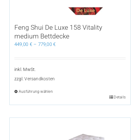
der
Produktseite
gewählt
Feng Shui De Luxe 158 Vitality
werden
medium Bettdecke
449,00
€
–
779,00
€
inkl. MwSt.
zzgl.
Versandkosten
Ausführung wählen
Dieses
Details
Produkt
weist
mehrere
Varianten
auf.