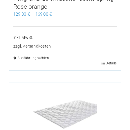
werden
Rose orange
129,00
€
–
169,00
€
inkl. MwSt.
zzgl.
Versandkosten
Ausführung wählen
Dieses
Details
Produkt
weist
mehrere
Varianten
auf.
Die
Optionen
können
auf