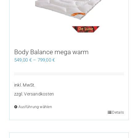
Body Balance mega warm
549,00
€
–
799,00
€
inkl. MwSt.
zzgl.
Versandkosten
Ausführung wählen
Dieses
Details
Produkt
weist
mehrere