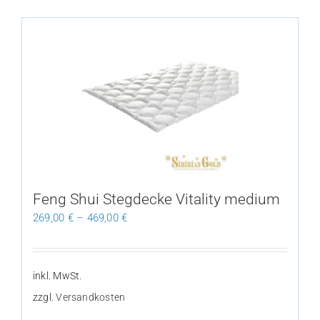
weist
mehrere
Varianten
auf.
Die
Optionen
können
auf
der
Produktseite
gewählt
Feng Shui Stegdecke Vitality medium
werden
269,00
€
–
469,00
€
inkl. MwSt.
zzgl.
Versandkosten