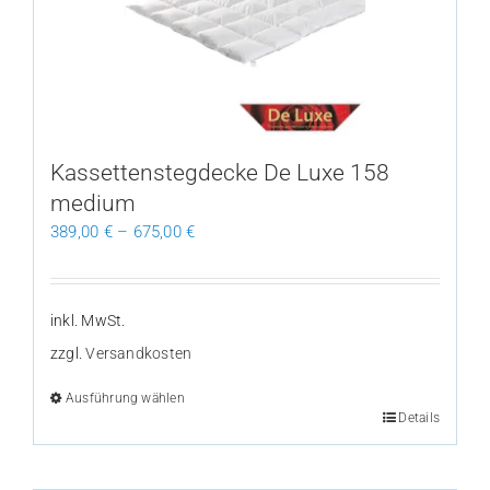
Optionen
können
auf
der
Produktseite
gewählt
Kassettenstegdecke De Luxe 158
werden
medium
389,00
€
–
675,00
€
inkl. MwSt.
zzgl.
Versandkosten
Ausführung wählen
Dieses
Details
Produkt
weist