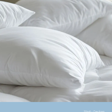
KONFIGURATOR
DAUNENDECKEN
DAUNENKISSEN
ZUBEHÖR
SALE %
ÜBER UNS
KONTAKT
Start
-
Decken