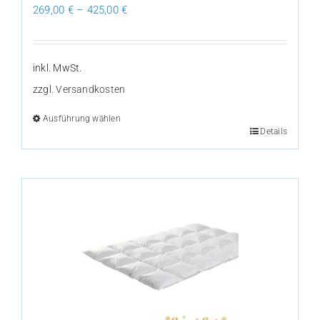
269,00
€
–
425,00
€
inkl. MwSt.
zzgl.
Versandkosten
Ausführung wählen
Dieses
Details
Produkt
weist
mehrere
Varianten
auf.
Die
Optionen
können
auf
der