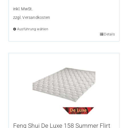
inkl. MwSt.
zzgl.
Versandkosten
Ausführung wählen
Dieses
Details
Produkt
weist
mehrere
Varianten
auf.
Die
Optionen
können
auf
der
Produktseite
gewählt
Feng Shui De Luxe 158 Summer Flirt
werden