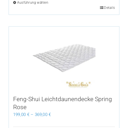
Ausführung wählen
Dieses
Details
Produkt
weist
mehrere
Varianten
auf.
Die
Optionen
können
auf
der
Produktseite
gewählt
Feng-Shui Leichtdaunendecke Spring
werden
Rose
199,00
€
–
369,00
€