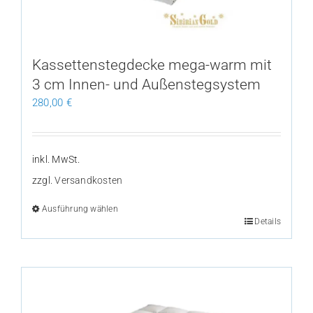
auf
der
Produktseite
gewählt
Kassettenstegdecke mega-warm mit
werden
3 cm Innen- und Außenstegsystem
280,00
€
inkl. MwSt.
zzgl.
Versandkosten
Ausführung wählen
Dieses
Details
Produkt
weist
mehrere
Varianten
auf.