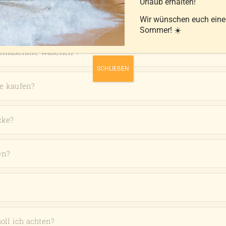
Urlaub erhalten!
FIGE FRAGEN ZU UNSEREN PRODUK
Wir wünschen euch ein
Sommer! ☀️
chmaschine waschen ?
SCHLIEẞEN
e kaufen?
cke?
en?
oll ich achten?