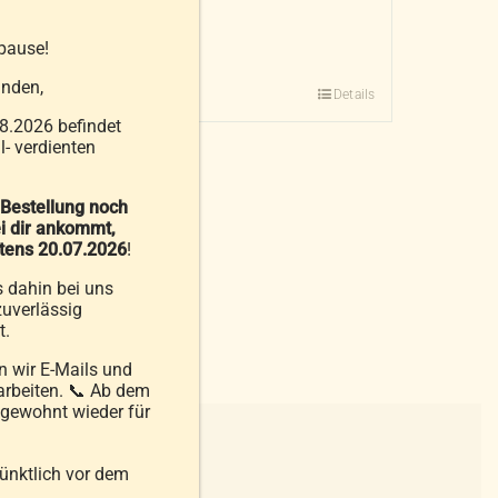
zzgl.
Versandkosten
pause!
Ausführung wählen
nden,
Details
Dieses
8.2026 befindet
Produkt
- verdienten
weist
mehrere
 Bestellung noch
Varianten
i dir ankommt,
auf.
stens 20.07.2026
!
Die
s dahin bei uns
Optionen
uverlässig
t.
können
auf
 wir E-Mails und
arbeiten. 📞 Ab dem
der
 gewohnt wieder für
Produktseite
gewählt
pünktlich vor dem
werden