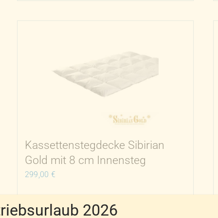
weist
mehrere
Varianten
auf.
Die
Optionen
können
auf
der
Produktseite
gewählt
Kassettenstegdecke Sibirian
werden
Gold mit 8 cm Innensteg
299,00
€
iebsurlaub 2026
inkl. 20 % MwSt.