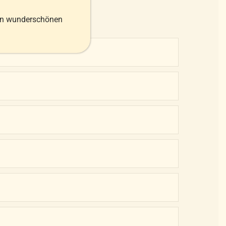
TEN
en wunderschönen