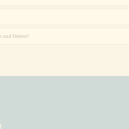
n und Federn?
f