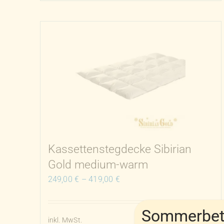
weist
mehrere
Varianten
auf.
Die
Optionen
können
auf
der
Produktseite
gewählt
Kassettenstegdecke Sibirian
werden
Gold medium-warm
249,00
€
–
419,00
€
Sommerbetr
inkl. MwSt.