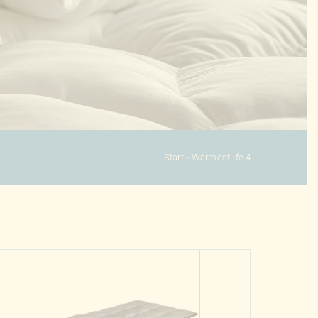
Start
-
Wärmestufe 4