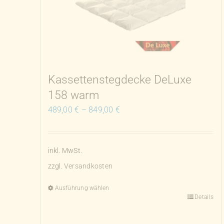
Kassettenstegdecke DeLuxe
158 warm
489,00
€
–
849,00
€
inkl. MwSt.
zzgl.
Versandkosten
Ausführung wählen
Details
Dieses
Produkt