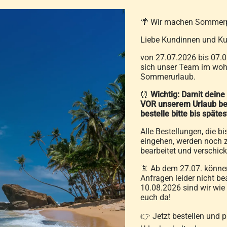
zzgl.
Versandkosten
🌴 Wir machen Sommer
In den Warenkorb
Liebe Kundinnen und Ku
Details
von 27.07.2026 bis 07.0
sich unser Team im wohl
Sommerurlaub.
⏰
Wichtig: Damit deine
VOR unserem Urlaub be
bestelle bitte bis späte
klung
Alle Bestellungen, die bi
n wir Ihnen jederzeit hilfreich zur Seite
eingehen, werden noch z
bearbeitet und verschick
📵 Ab dem 27.07. können
Anfragen leider nicht be
10.08.2026 sind wir wie
euch da!
👉 Jetzt bestellen und 