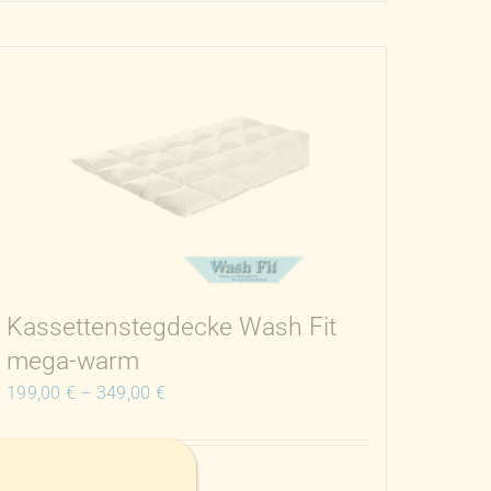
Produkt
weist
mehrere
Varianten
auf.
Die
Optionen
können
auf
der
Produktseite
Kassettenstegdecke Wash Fit
gewählt
mega-warm
werden
199,00
€
–
349,00
€
inkl. MwSt.