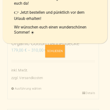
euch da!
Die
Optionen
👉 Jetzt bestellen und pünktlich vor dem
Urlaub erhalten!
können
auf
Wir wünschen euch einen wunderschönen
der
Sommer! ☀️
Produktseite
Organic Cotton Daunendecke
gewählt
179,00
€
–
310,00
€
SCHLIEẞEN
werden
inkl. MwSt.
zzgl.
Versandkosten
Ausführung wählen
Details
Dieses
Produkt
weist