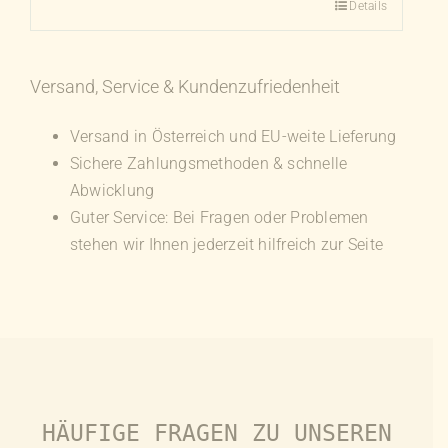
Details
Dieses
Produkt
weist
Versand, Service & Kundenzufriedenheit
mehrere
Varianten
Versand in Österreich und EU-weite Lieferung
auf.
Sichere Zahlungsmethoden & schnelle
Die
Abwicklung
Optionen
Guter Service: Bei Fragen oder Problemen
können
stehen wir Ihnen jederzeit hilfreich zur Seite
auf
der
Produktseite
gewählt
werden
HÄUFIGE FRAGEN ZU UNSEREN