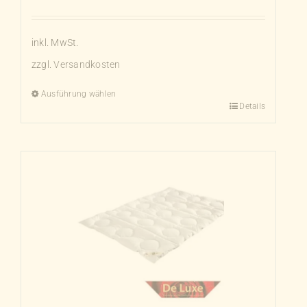
inkl. MwSt.
zzgl.
Versandkosten
Ausführung wählen
Details
Dieses
Produkt
weist
mehrere
Varianten
auf.
Die
Optionen
können
auf
der