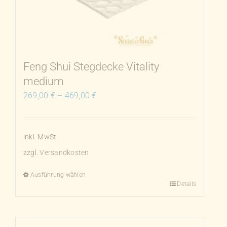
Optionen
können
auf
der
Produktseite
Feng Shui Stegdecke Vitality
gewählt
medium
werden
269,00
€
–
469,00
€
inkl. MwSt.
zzgl.
Versandkosten
Ausführung wählen
Details
Dieses
Produkt
weist
mehrere