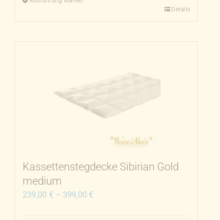
Ausführung wählen
Details
Dieses
Produkt
weist
mehrere
Varianten
auf.
Die
Optionen
können
auf
der
Produktseite
Kassettenstegdecke Sibirian Gold
gewählt
medium
werden
239,00
€
–
399,00
€