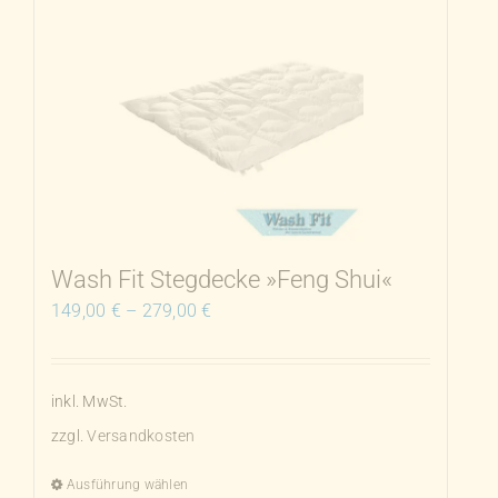
mehrere
Varianten
auf.
Die
Optionen
können
auf
der
Produktseite
Wash Fit Stegdecke »Feng Shui«
gewählt
149,00
€
–
279,00
€
werden
inkl. MwSt.
zzgl.
Versandkosten
Ausführung wählen