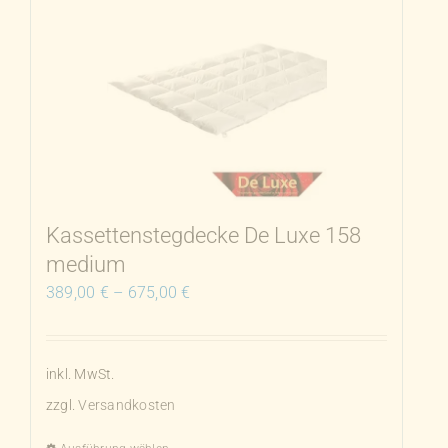
Varianten
auf.
Die
Optionen
können
auf
der
Produktseite
Kassettenstegdecke De Luxe 158
gewählt
medium
werden
389,00
€
–
675,00
€
inkl. MwSt.
zzgl.
Versandkosten