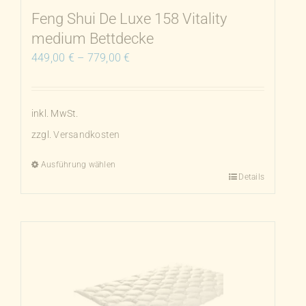
Produktseite
Feng Shui De Luxe 158 Vitality
gewählt
medium Bettdecke
werden
449,00
€
–
779,00
€
inkl. MwSt.
zzgl.
Versandkosten
Ausführung wählen
Details
Dieses
Produkt
weist
mehrere
Varianten
auf.
Die