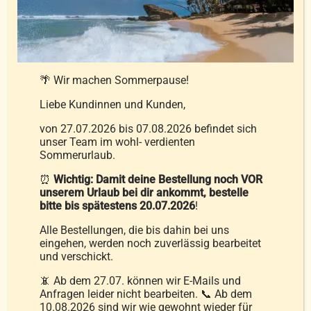
der
Produktseite
Kassettenstegdecke Wash Fit 90
gewählt
139,00
€
–
249,00
€
werden
🌴 Wir machen Sommerpause!
Liebe Kundinnen und Kunden,
inkl. MwSt.
von 27.07.2026 bis 07.08.2026 befindet sich
unser Team im wohl- verdienten
zzgl.
Versandkosten
Sommerurlaub.
Lieferzeit:
Östereich und Deutschland
⏰
Wichtig: Damit deine Bestellung noch VOR
unserem Urlaub bei dir ankommt, bestelle
Ausführung wählen
bitte bis spätestens 20.07.2026
!
Details
Dieses
Alle Bestellungen, die bis dahin bei uns
Produkt
eingehen, werden noch zuverlässig bearbeitet
weist
und verschickt.
mehrere
📵 Ab dem 27.07. können wir E-Mails und
Varianten
Anfragen leider nicht bearbeiten. 📞 Ab dem
10.08.2026 sind wir wie gewohnt wieder für
auf.