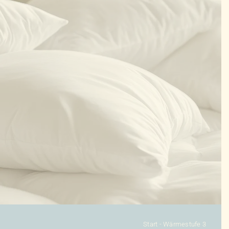
KONFIGURATOR
DAUNENDECKEN
DAUNENKISSEN
ZUBEHÖR
SALE %
ÜBER UNS
KONTAKT
Start
-
Wärmestufe 3