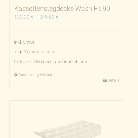
Produktseite
Kassettenstegdecke Wash Fit 90
gewählt
139,00
€
–
249,00
€
werden
inkl. MwSt.
zzgl.
Versandkosten
Lieferzeit:
Östereich und Deutschland
Ausführung wählen
Details
Dieses
Produkt
weist
mehrere
Varianten
auf.
Die