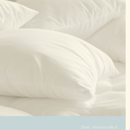
KONFIGURATOR
DAUNENDECKEN
DAUNENKISSEN
ZUBEHÖR
SALE %
ÜBER UNS
KONTAKT
Start
-
Wärmestufe 3