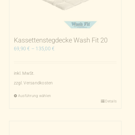
Optionen
können
auf
der
Produktseite
Kassettenstegdecke Wash Fit 20
gewählt
69,90
€
–
135,00
€
werden
inkl. MwSt.
zzgl.
Versandkosten
Ausführung wählen
Details
Dieses
Produkt
weist
mehrere
Varianten