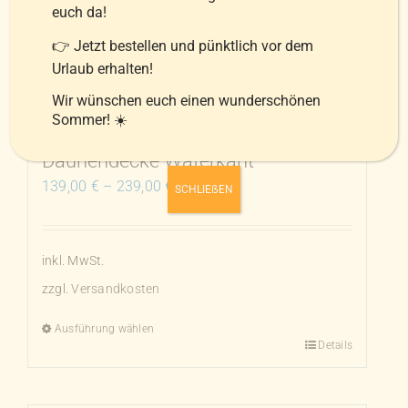
euch da!
Die
Optionen
👉 Jetzt bestellen und pünktlich vor dem
Urlaub erhalten!
können
auf
Wir wünschen euch einen wunderschönen
der
Sommer! ☀️
Produktseite
Daunendecke Waterkant
gewählt
139,00
€
–
239,00
€
SCHLIEẞEN
werden
inkl. MwSt.
zzgl.
Versandkosten
Ausführung wählen
Details
Dieses
Produkt
weist