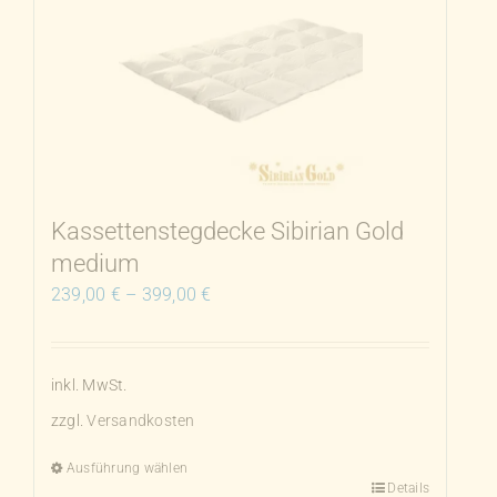
auf.
Die
Optionen
können
auf
der
Produktseite
Kassettenstegdecke Sibirian Gold
gewählt
medium
werden
239,00
€
–
399,00
€
inkl. MwSt.
zzgl.
Versandkosten
Ausführung wählen
Details
Dieses