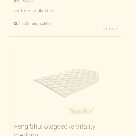
inkl. MwSt.
zzgl.
Versandkosten
Ausführung wählen
Details
Dieses
Produkt
weist
mehrere
Varianten
auf.
Die
Optionen
können
auf
der
Produktseite
Feng Shui Stegdecke Vitality
gewählt
medium