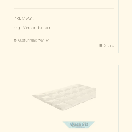
inkl. MwSt.
zzgl.
Versandkosten
Ausführung wählen
Details
Dieses
Produkt
weist
mehrere
Varianten
auf.
Die
Optionen
können
auf
der