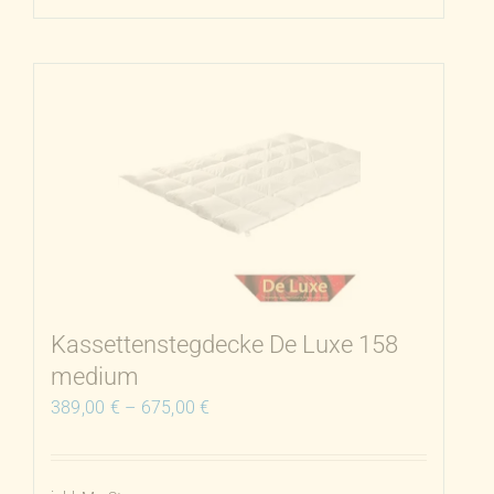
Produkt
weist
mehrere
Varianten
auf.
Die
Optionen
können
auf
der
Produktseite
Kassettenstegdecke De Luxe 158
gewählt
medium
werden
389,00
€
–
675,00
€