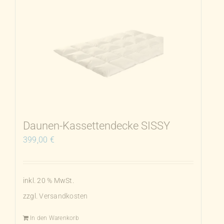
mehrere
Varianten
auf.
Die
Optionen
können
auf
der
Produktseite
Daunen-Kassettendecke SISSY
gewählt
399,00
€
werden
inkl. 20 % MwSt.
zzgl.
Versandkosten
In den Warenkorb