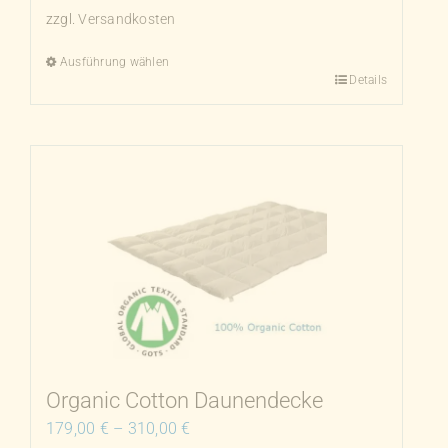
zzgl.
Versandkosten
Ausführung wählen
Details
Dieses
Produkt
weist
mehrere
Varianten
auf.
Die
Optionen
können
auf
der
Produktseite
Organic Cotton Daunendecke
gewählt
179,00
€
–
310,00
€
werden