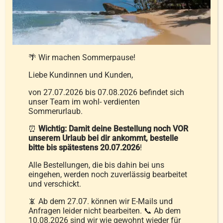
der
Produktseite
Feng Shui De Luxe 158 Vitality
gewählt
medium Bettdecke
werden
🌴 Wir machen Sommerpause!
449,00
€
–
779,00
€
Liebe Kundinnen und Kunden,
von 27.07.2026 bis 07.08.2026 befindet sich
unser Team im wohl- verdienten
inkl. MwSt.
Sommerurlaub.
zzgl.
Versandkosten
⏰
Wichtig: Damit deine Bestellung noch VOR
unserem Urlaub bei dir ankommt, bestelle
Ausführung wählen
bitte bis spätestens 20.07.2026
!
Details
Dieses
Alle Bestellungen, die bis dahin bei uns
Produkt
eingehen, werden noch zuverlässig bearbeitet
weist
und verschickt.
mehrere
📵 Ab dem 27.07. können wir E-Mails und
Varianten
Anfragen leider nicht bearbeiten. 📞 Ab dem
10.08.2026 sind wir wie gewohnt wieder für
auf.