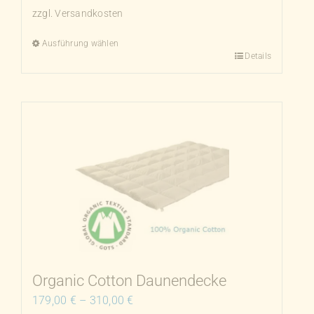
zzgl.
Versandkosten
Ausführung wählen
Details
Dieses
Produkt
weist
mehrere
Varianten
auf.
Die
Optionen
können
auf
der
Produktseite
Organic Cotton Daunendecke
gewählt
179,00
€
–
310,00
€
werden