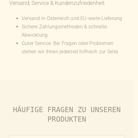
Versand, Service & Kundenzufriedenheit
mehrere
Varianten
Versand in Österreich und EU-weite Lieferung
auf.
Sichere Zahlungsmethoden & schnelle
Die
Abwicklung
Optionen
Guter Service: Bei Fragen oder Problemen
können
stehen wir Ihnen jederzeit hilfreich zur Seite
auf
der
Produktseite
gewählt
werden
HÄUFIGE FRAGEN ZU UNSEREN
PRODUKTEN