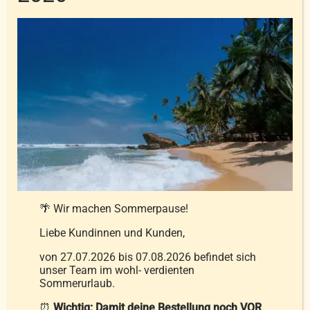
werden
inkl. 20 % MwSt.
zzgl.
Versandkosten
In den Warenkorb
Details
🌴 Wir machen Sommerpause!
Liebe Kundinnen und Kunden,
von 27.07.2026 bis 07.08.2026 befindet sich
unser Team im wohl- verdienten
Sommerurlaub.
⏰
Wichtig: Damit deine Bestellung noch VOR