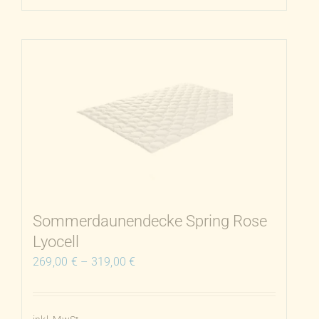
Produkt
weist
mehrere
Varianten
auf.
Die
Optionen
können
auf
der
Produktseite
Sommerdaunendecke Spring Rose
gewählt
Lyocell
werden
269,00
€
–
319,00
€