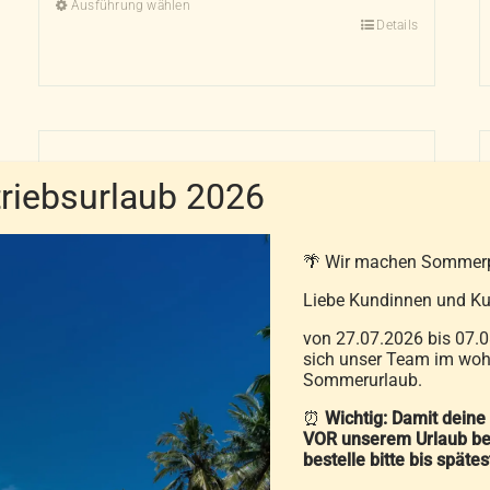
Ausführung wählen
Details
Dieses
Produkt
weist
mehrere
Varianten
auf.
iebsurlaub 2026
Die
Optionen
🌴 Wir machen Sommer
können
auf
Liebe Kundinnen und Ku
der
von 27.07.2026 bis 07.0
Produktseite
sich unser Team im wohl
Sommerurlaub.
gewählt
Feng-Shui Leichtdaunendecke
werden
⏰
Wichtig: Damit deine
VOR unserem Urlaub be
Spring Rose
bestelle bitte bis späte
199,00
€
–
369,00
€