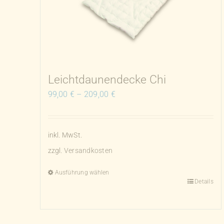
Leichtdaunendecke Chi
99,00
€
–
209,00
€
inkl. MwSt.
zzgl.
Versandkosten
Ausführung wählen
Details
Dieses
Produkt
weist
mehrere