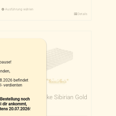
Ausführung wählen
Details
Dieses
Produkt
weist
mehrere
Varianten
auf.
Die
pause!
Optionen
können
nden,
auf
8.2026 befindet
der
- verdienten
Produktseite
Leichtdaunendecke Sibirian Gold
gewählt
 Bestellung noch
i dir ankommt,
149,00
€
–
259,00
€
werden
stens 20.07.2026
!