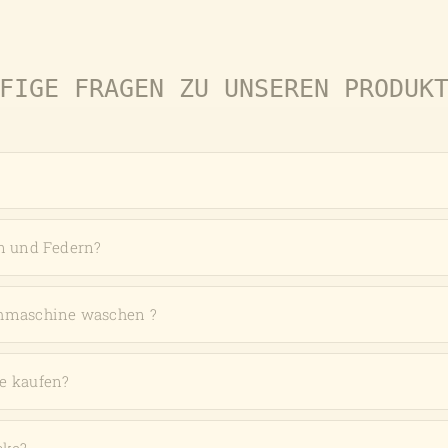
Produktseite
gewählt
werden
FIGE FRAGEN ZU UNSEREN PRODUK
n und Federn?
chmaschine waschen ?
e kaufen?