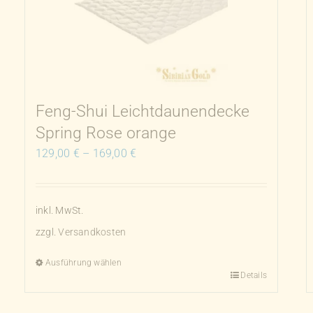
Feng-Shui Leichtdaunendecke
Spring Rose orange
129,00
€
–
169,00
€
inkl. MwSt.
zzgl.
Versandkosten
Ausführung wählen
Details
Dieses
Produkt