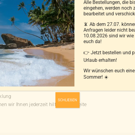
Alle Bestellungen, die bi
eingehen, werden noch z
bearbeitet und verschick
inkl. MwSt.
📵 Ab dem 27.07. können
Anfragen leider nicht be
zzgl.
Versandkosten
10.08.2026 sind wir wie
euch da!
Ausführung wählen
Details
Dieses
👉 Jetzt bestellen und 
Produkt
Urlaub erhalten!
weist
Wir wünschen euch ein
mehrere
Sommer! ☀️
Varianten
auf.
klung
Die
SCHLIEẞEN
n wir Ihnen jederzeit hilfreich zur Seite
Optionen
können
auf
der