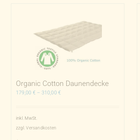
weist
mehrere
Varianten
auf.
Die
Optionen
können
auf
der
Produktseite
Organic Cotton Daunendecke
gewählt
179,00
€
–
310,00
€
werden
inkl. MwSt.
zzgl.
Versandkosten