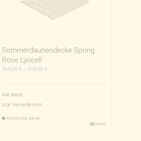
Sommerdaunendecke Spring
Rose Lyocell
269,00
€
–
319,00
€
inkl. MwSt.
zzgl.
Versandkosten
Ausführung wählen
Details
Dieses
Produkt