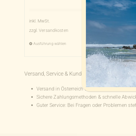
inkl. MwSt.
zzgl.
Versandkosten
Ausführung wählen
Details
Dieses
Produkt
weist
Versand, Service & Kundenzufriedenheit
mehrere
Varianten
Versand in Österreich und EU-weite Lieferung
auf.
Sichere Zahlungsmethoden & schnelle Abwic
Die
Guter Service: Bei Fragen oder Problemen stehe
Optionen
können
auf
der