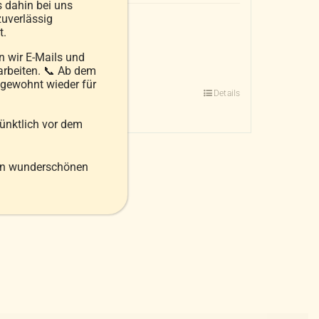
s dahin bei uns
uverlässig
inkl. MwSt.
t.
zzgl.
Versandkosten
 wir E-Mails und
arbeiten. 📞 Ab dem
Ausführung wählen
 gewohnt wieder für
Details
Dieses
Produkt
pünktlich vor dem
weist
mehrere
en wunderschönen
Varianten
auf.
Die
Optionen
können
auf
der
Produktseite