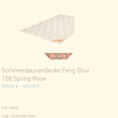
weist
mehrere
Varianten
auf.
Die
Optionen
können
auf
der
Produktseite
Sommerdaunendecke Feng Shui
gewählt
158 Spring Rose
werden
399,00
€
–
699,00
€
inkl. MwSt.
zzgl.
Versandkosten