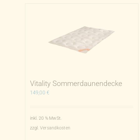
Varianten
auf.
Die
Optionen
können
auf
der
Produktseite
gewählt
Vitality Sommerdaunendecke
werden
149,00
€
inkl. 20 % MwSt.
zzgl.
Versandkosten