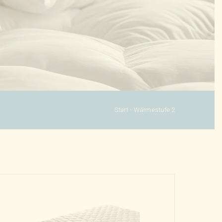
Start
-
Wärmestufe 2