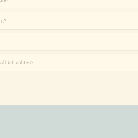
cke?
en?
oll ich achten?