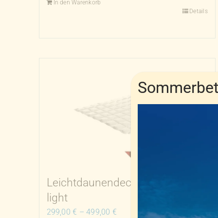
In den Warenkorb
Details
Sommerbetr
Leichtdaunendecke De Luxe 158
light
299,00
€
–
499,00
€