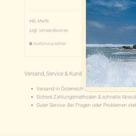
inkl. MwSt.
zzgl.
Versandkosten
Ausführung wählen
Details
Dieses
Produkt
weist
Versand, Service & Kundenzufriedenheit
mehrere
Varianten
Versand in Österreich und EU-weite Lieferung
auf.
Sichere Zahlungsmethoden & schnelle Abwic
Die
Guter Service: Bei Fragen oder Problemen stehe
Optionen
können
auf
der