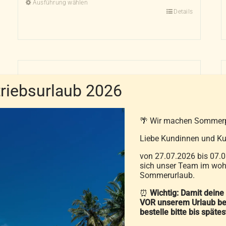
Ausführung wählen
Details
Dieses
Produkt
weist
mehrere
Varianten
auf.
iebsurlaub 2026
Die
Optionen
🌴 Wir machen Sommer
können
auf
Liebe Kundinnen und Ku
der
von 27.07.2026 bis 07.0
Produktseite
sich unser Team im wohl
Sommerurlaub.
gewählt
Sommerdaunendecke Spring
werden
⏰
Wichtig: Damit deine
VOR unserem Urlaub be
Rose Lyocell
bestelle bitte bis späte
269,00
€
–
319,00
€