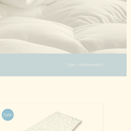
Start
-
Wärmestufe 2
Sale!