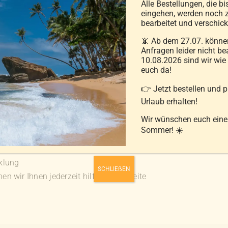
Alle Bestellungen, die bi
eingehen, werden noch z
bearbeitet und verschick
inkl. MwSt.
📵 Ab dem 27.07. können
Anfragen leider nicht be
zzgl.
Versandkosten
10.08.2026 sind wir wie
euch da!
Ausführung wählen
Details
Dieses
👉 Jetzt bestellen und 
Produkt
Urlaub erhalten!
weist
Wir wünschen euch ein
mehrere
Sommer! ☀️
Varianten
auf.
klung
Die
SCHLIEẞEN
n wir Ihnen jederzeit hilfreich zur Seite
Optionen
können
auf
der