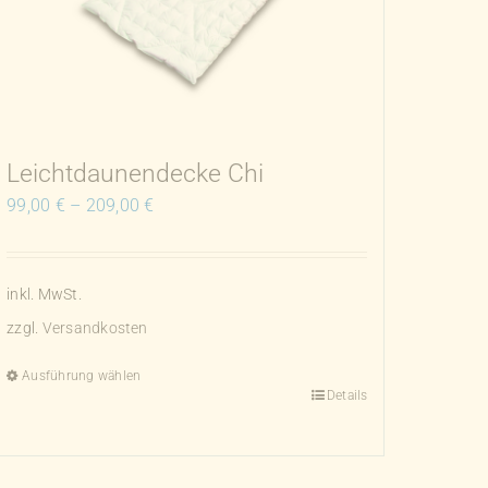
Leichtdaunendecke Chi
99,00
€
–
209,00
€
inkl. MwSt.
zzgl.
Versandkosten
Ausführung wählen
Details
Dieses
Produkt
weist
mehrere