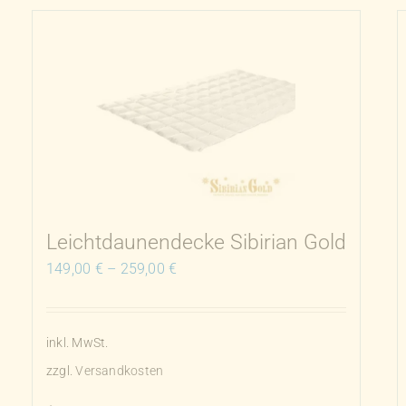
weist
mehrere
Varianten
auf.
Die
Optionen
können
auf
der
Produktseite
Leichtdaunendecke Sibirian Gold
gewählt
149,00
€
–
259,00
€
werden
inkl. MwSt.
zzgl.
Versandkosten