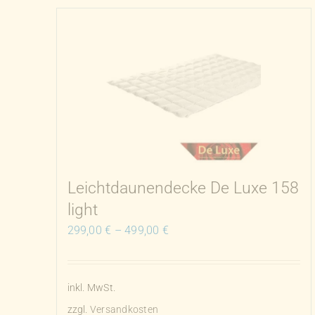
weist
mehrere
Varianten
auf.
Die
Optionen
können
auf
der
Produktseite
Leichtdaunendecke De Luxe 158
gewählt
light
werden
299,00
€
–
499,00
€
inkl. MwSt.
zzgl.
Versandkosten