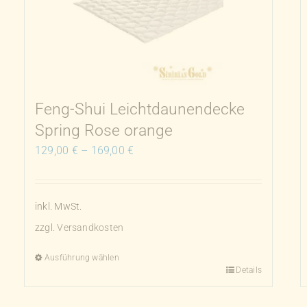
Feng-Shui Leichtdaunendecke
Spring Rose orange
129,00
€
–
169,00
€
inkl. MwSt.
zzgl.
Versandkosten
Ausführung wählen
Details
Dieses
Produkt