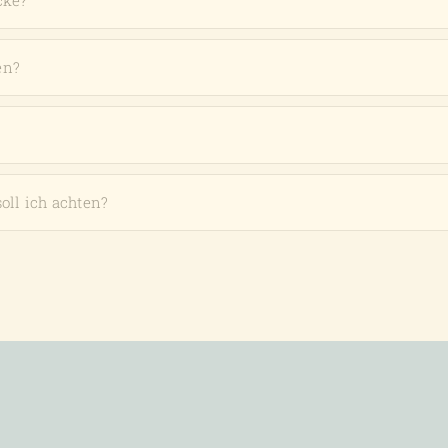
cke?
en?
oll ich achten?