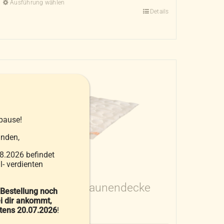
Ausführung wählen
Details
Dieses
Produkt
weist
mehrere
Varianten
auf.
Die
Optionen
pause!
können
auf
nden,
der
8.2026 befindet
Produktseite
- verdienten
gewählt
Vitality Sommerdaunendecke
werden
 Bestellung noch
i dir ankommt,
149,00
€
stens 20.07.2026
!