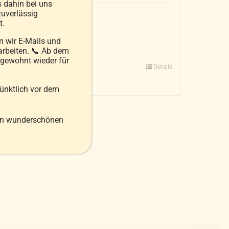
s dahin bei uns
uverlässig
inkl. 20 % MwSt.
t.
zzgl.
Versandkosten
 wir E-Mails und
arbeiten. 📞 Ab dem
In den Warenkorb
 gewohnt wieder für
Details
pünktlich vor dem
en wunderschönen