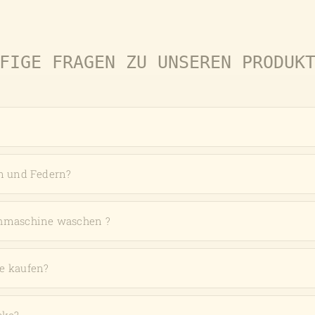
Produktseite
gewählt
werden
FIGE FRAGEN ZU UNSEREN PRODUK
n und Federn?
chmaschine waschen ?
e kaufen?