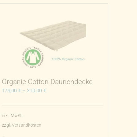
Varianten
auf.
Die
Optionen
können
auf
der
Produktseite
gewählt
Organic Cotton Daunendecke
werden
179,00
€
–
310,00
€
inkl. MwSt.
zzgl.
Versandkosten