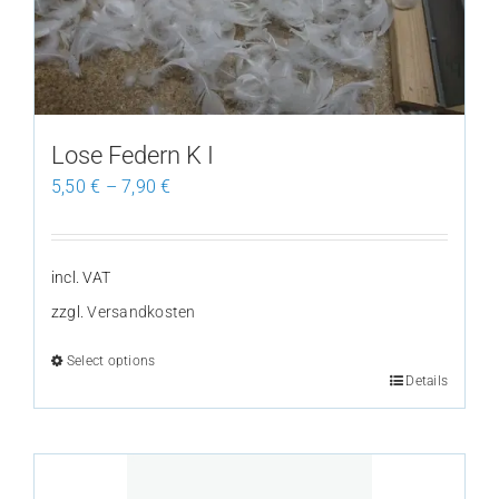
may
be
chosen
on
the
Lose Federn K I
product
5,50
€
–
7,90
€
page
incl. VAT
zzgl.
Versandkosten
Select options
Details
This
product
has
multiple