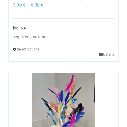
3,90
€
–
6,90
€
page
incl. VAT
zzgl.
Versandkosten
Select options
Details
This
product
has
multiple
variants.
The
options
may
be
chosen