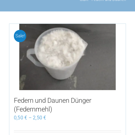
Sale!
Federn und Daunen Dünger
(Federnmehl)
0,50
€
–
2,50
€