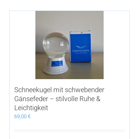
has
multiple
variants.
The
options
may
be
chosen
on
the
Schneekugel mit schwebender
product
Gänsefeder – stilvolle Ruhe &
page
Leichtigkeit
69,00
€