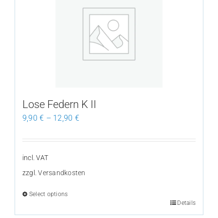
variants.
The
options
may
be
chosen
on
the
Lose Federn K II
product
9,90
€
–
12,90
€
page
incl. VAT
zzgl.
Versandkosten
Select options
Details
This
product