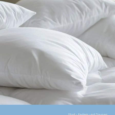
DAUNENDECKEN
DAUNENKISSEN
ZUBEHÖR
SALE %
ÜBER UNS
Start
-
Federn und Daunen