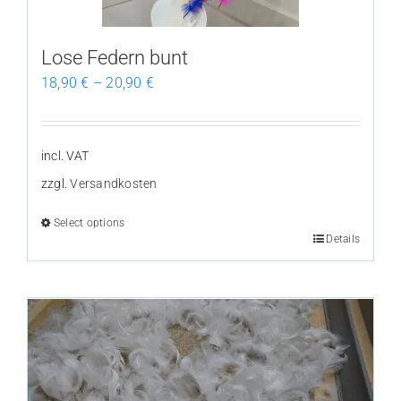
on
the
Lose Federn bunt
product
18,90
€
–
20,90
€
page
incl. VAT
zzgl.
Versandkosten
Select options
Details
This
product
has
multiple
variants.
The
options