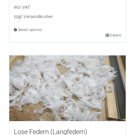
incl. VAT
zzgl.
Versandkosten
Select options
Details
This
product
has
multiple
variants.
The
options
may
be
chosen
on
the
Lose Federn (Langfedern)
product