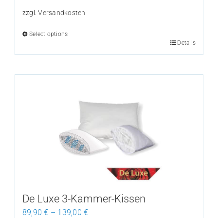
zzgl.
Versandkosten
Select options
Details
This
product
has
multiple
variants.
The
options
may
be
chosen
on
the
De Luxe 3-Kammer-Kissen
product
89,90
€
–
139,00
€
page