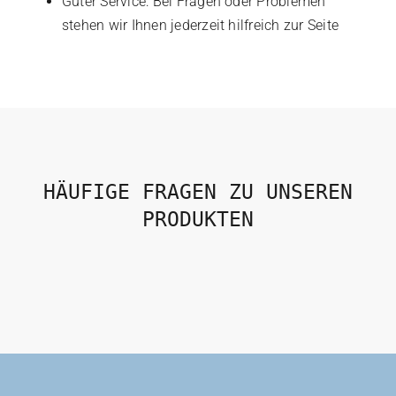
Guter Service: Bei Fragen oder Problemen
be
stehen wir Ihnen jederzeit hilfreich zur Seite
chosen
on
the
product
page
HÄUFIGE FRAGEN ZU UNSEREN
PRODUKTEN