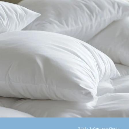
DAUNENDECKEN
DAUNENKISSEN
ZUBEHÖR
SALE %
ÜBER UNS
Start
-
3-Kammer-Kissen