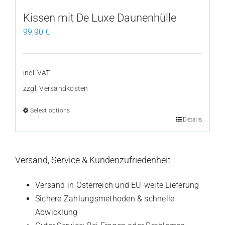
the
Kissen mit De Luxe Daunenhülle
product
99,90
€
page
incl. VAT
zzgl.
Versandkosten
Select options
Details
This
product
has
Versand, Service & Kundenzufriedenheit
multiple
variants.
Versand in Österreich und EU-weite Lieferung
The
Sichere Zahlungsmethoden & schnelle
options
Abwicklung
may