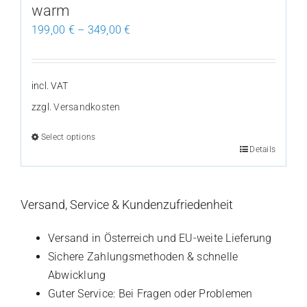
warm
199,00
€
–
349,00
€
incl. VAT
zzgl.
Versandkosten
Select options
Details
This
product
has
Versand, Service & Kundenzufriedenheit
multiple
variants.
Versand in Österreich und EU-weite Lieferung
The
Sichere Zahlungsmethoden & schnelle
options
Abwicklung
may
Guter Service: Bei Fragen oder Problemen
be