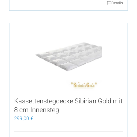
Details
This
product
has
multiple
variants.
The
options
may
be
chosen
on
the
Kassettenstegdecke Sibirian Gold mit
product
8 cm Innensteg
page
299,00
€