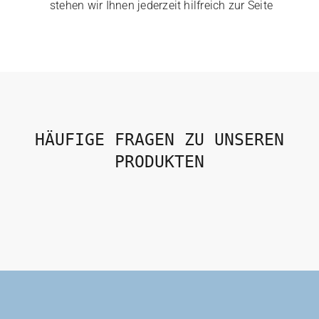
stehen wir Ihnen jederzeit hilfreich zur Seite
chosen
on
the
product
page
HÄUFIGE FRAGEN ZU UNSEREN
PRODUKTEN