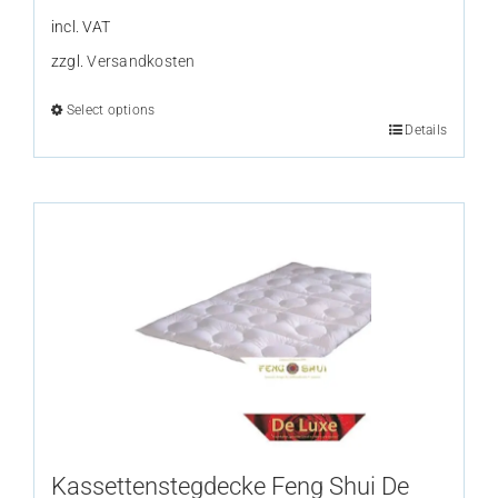
incl. VAT
zzgl.
Versandkosten
Select options
Details
This
product
has
multiple
variants.
The
options
may
be
chosen
on
the
Kassettenstegdecke Feng Shui De
product