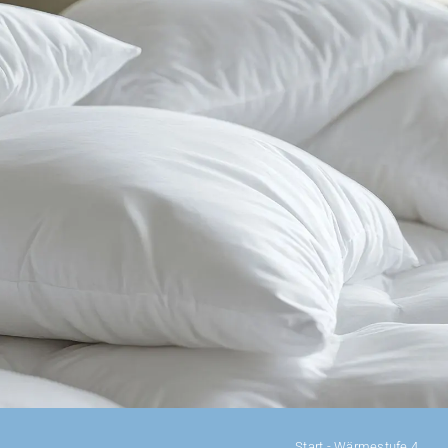
DAUNENDECKEN
DAUNENKISSEN
ZUBEHÖR
SALE %
ÜBER UNS
Start
-
Wärmestufe 4