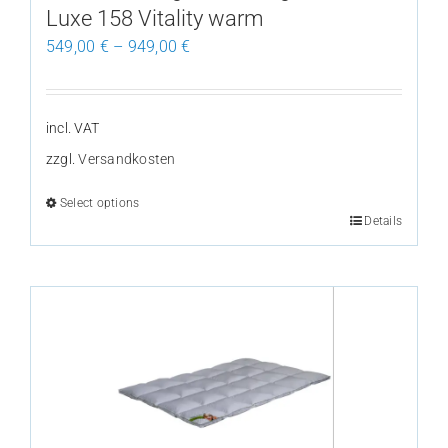
Luxe 158 Vitality warm
page
549,00
€
–
949,00
€
incl. VAT
zzgl.
Versandkosten
Select options
Details
This
product
has
multiple
variants.
The
options
may
be