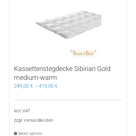
variants.
The
options
may
be
chosen
on
the
Kassettenstegdecke Sibirian Gold
product
medium-warm
page
249,00
€
–
419,00
€
incl. VAT
zzgl.
Versandkosten
Select options