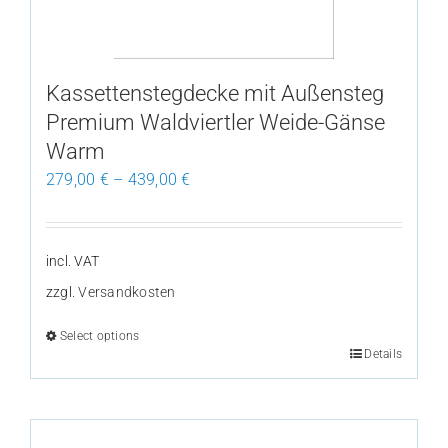
chosen
on
the
Kassettenstegdecke mit Außensteg
product
Premium Waldviertler Weide-Gänse
page
Warm
279,00
€
–
439,00
€
incl. VAT
zzgl.
Versandkosten
Select options
Details
This
product
has
multiple